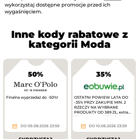
wykorzystaj dostępne promocje przed ich
wygaśnięciem.
Inne kody rabatowe z
kategorii Moda
50%
35%
Finalna wyprzedaż do -50%!
OSTATNI POWIEW LATA DO
-35% PRZY ZAKUPIE MIN. 2
RZECZY NA WYBRANE
PRODUKTY OD 389 ZŁ, extra
10% zwrotu w MODIVOclub
gold
DO 09.08.2026 23:59
DO 10.08.2026 23:59