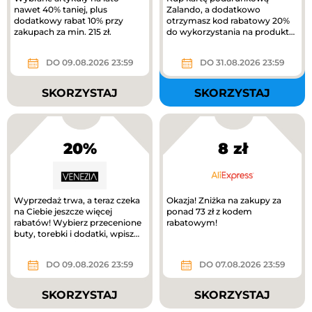
nawet 40% taniej, plus
Zalando, a dodatkowo
dodatkowy rabat 10% przy
otrzymasz kod rabatowy 20%
zakupach za min. 215 zł.
do wykorzystania na produkty
z kategorii Kids na Zalando.
DO 09.08.2026 23:59
DO 31.08.2026 23:59
SKORZYSTAJ
SKORZYSTAJ
20%
8 zł
Wyprzedaż trwa, a teraz czeka
Okazja! Zniżka na zakupy za
na Ciebie jeszcze więcej
ponad 73 zł z kodem
rabatów! Wybierz przecenione
rabatowym!
buty, torebki i dodatki, wpisz
kod RABAT20 i odbierz...
DO 09.08.2026 23:59
DO 07.08.2026 23:59
SKORZYSTAJ
SKORZYSTAJ