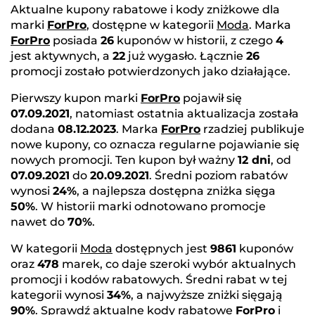
Aktualne kupony rabatowe i kody zniżkowe dla
marki
ForPro
, dostępne w kategorii
Moda
. Marka
ForPro
posiada
26
kuponów w historii, z czego
4
jest aktywnych, a
22
już wygasło. Łącznie
26
promocji zostało potwierdzonych jako działające.
Pierwszy kupon marki
ForPro
pojawił się
07.09.2021
, natomiast ostatnia aktualizacja została
dodana
08.12.2023
. Marka
ForPro
rzadziej publikuje
nowe kupony, co oznacza regularne pojawianie się
nowych promocji. Ten kupon był ważny
12 dni
, od
07.09.2021
do
20.09.2021
. Średni poziom rabatów
wynosi
24%
, a najlepsza dostępna zniżka sięga
50%
. W historii marki odnotowano promocje
nawet do
70%
.
W kategorii
Moda
dostępnych jest
9861
kuponów
oraz
478
marek, co daje szeroki wybór aktualnych
promocji i kodów rabatowych. Średni rabat w tej
kategorii wynosi
34%
, a najwyższe zniżki sięgają
90%
. Sprawdź aktualne kody rabatowe
ForPro
i