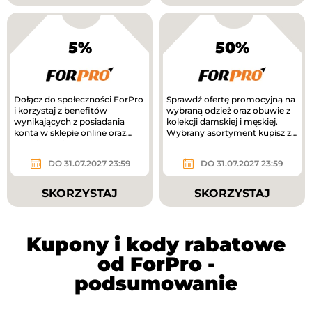
5%
50%
Dołącz do społeczności ForPro
Sprawdź ofertę promocyjną na
i korzystaj z benefitów
wybraną odzież oraz obuwie z
wynikających z posiadania
kolekcji damskiej i męskiej.
konta w sklepie online oraz
Wybrany asortyment kupisz z
salonie stacjonarnym....
rabatem nawet -50%!
DO 31.07.2027 23:59
DO 31.07.2027 23:59
SKORZYSTAJ
SKORZYSTAJ
Kupony i kody rabatowe
od ForPro -
podsumowanie