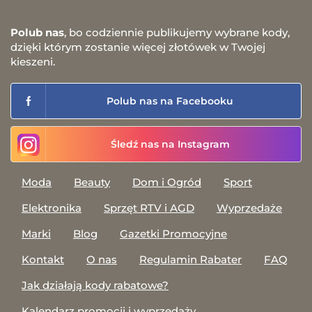
Polub nas
, bo codziennie publikujemy wybrane kody,
dzięki którym zostanie więcej złotówek w Twojej
kieszeni.
Polub nas na Facebooku
Śledź nas na Instagram
Moda
Beauty
Dom i Ogród
Sport
Elektronika
Sprzęt RTV i AGD
Wyprzedaże
Marki
Blog
Gazetki Promocyjne
Kontakt
O nas
Regulamin Rabater
FAQ
Jak działają kody rabatowe?
Kalendarz promocji i wyprzedaży