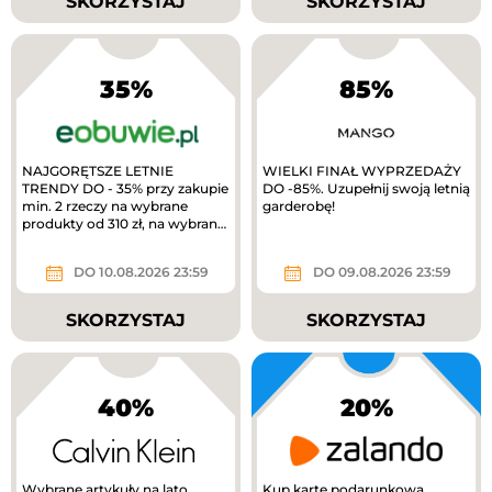
SKORZYSTAJ
SKORZYSTAJ
35%
85%
NAJGORĘTSZE LETNIE
WIELKI FINAŁ WYPRZEDAŻY
TRENDY DO - 35% przy zakupie
DO -85%. Uzupełnij swoją letnią
min. 2 rzeczy na wybrane
garderobę!
produkty od 310 zł, na wybrane
produkty. TYLKO W APLIKACJI
extra 10%...
DO 10.08.2026 23:59
DO 09.08.2026 23:59
SKORZYSTAJ
SKORZYSTAJ
40%
20%
Wybrane artykuły na lato
Kup kartę podarunkową