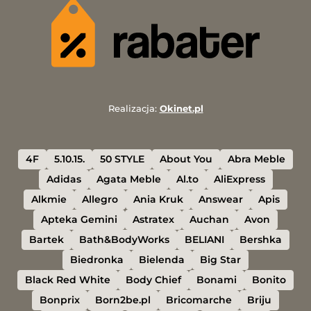
Realizacja:
Okinet.pl
4F
5.10.15.
50 STYLE
About You
Abra Meble
Adidas
Agata Meble
Al.to
AliExpress
Alkmie
Allegro
Ania Kruk
Answear
Apis
Apteka Gemini
Astratex
Auchan
Avon
Bartek
Bath&BodyWorks
BELIANI
Bershka
Biedronka
Bielenda
Big Star
Black Red White
Body Chief
Bonami
Bonito
Bonprix
Born2be.pl
Bricomarche
Briju