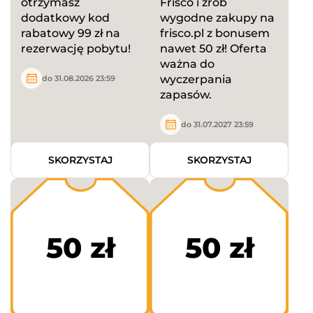
otrzymasz
Frisco i zrób
dodatkowy kod
wygodne zakupy na
rabatowy 99 zł na
frisco.pl z bonusem
rezerwację pobytu!
nawet 50 zł! Oferta
ważna do
wyczerpania
do 31.08.2026 23:59
zapasów.
do 31.07.2027 23:59
SKORZYSTAJ
SKORZYSTAJ
50 zł
50 zł