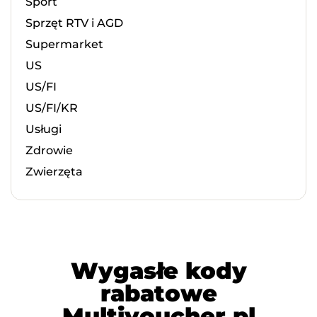
Sport
Sprzęt RTV i AGD
Supermarket
US
US/FI
US/FI/KR
Usługi
Zdrowie
Zwierzęta
Wygasłe kody
rabatowe
Multivoucher.pl