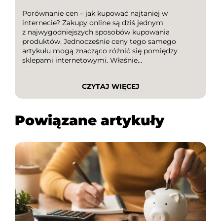
Porównanie cen – jak kupować najtaniej w
internecie? Zakupy online są dziś jednym
z najwygodniejszych sposobów kupowania
produktów. Jednocześnie ceny tego samego
artykułu mogą znacząco różnić się pomiędzy
sklepami internetowymi. Właśnie
dlatego porównanie cen to jeden z najprostszych
sposobów na oszczędzanie pieniędzy. W tym
CZYTAJ WIĘCEJ
poradniku dowiesz się, jak kupować najtaniej w
internecie, dlaczego warto sprawdzać oferty
różnych sklepów […]
Powiązane artykuły