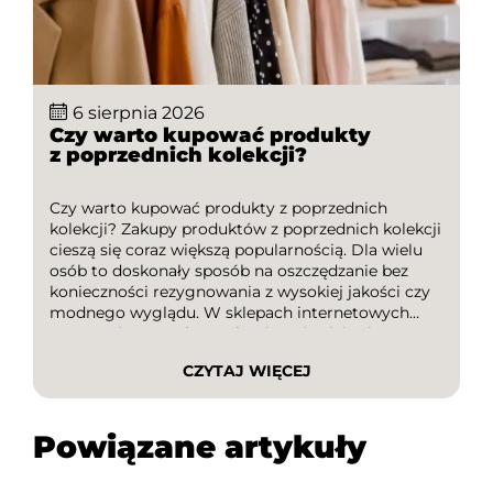
6 sierpnia 2026
Czy warto kupować produkty
z poprzednich kolekcji?
Czy warto kupować produkty z poprzednich
kolekcji? Zakupy produktów z poprzednich kolekcji
cieszą się coraz większą popularnością. Dla wielu
osób to doskonały sposób na oszczędzanie bez
konieczności rezygnowania z wysokiej jakości czy
modnego wyglądu. W sklepach internetowych
oraz stacjonarnych regularnie pojawiają się
wyprzedaże sezonowe, podczas których można
CZYTAJ WIĘCEJ
znaleźć atrakcyjne okazje. Dodatkową korzyścią są
kody rabatowe i kody promocyjne, które pozwalają
[…]
Powiązane artykuły