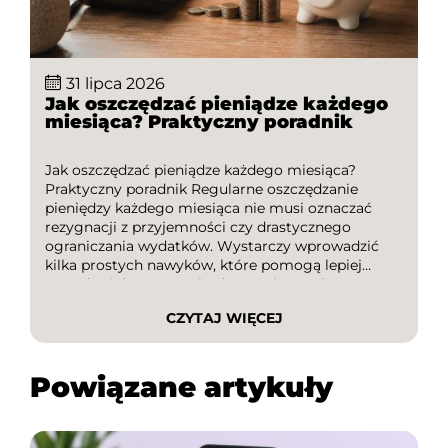
31 lipca 2026
Jak oszczędzać pieniądze każdego
miesiąca? Praktyczny poradnik
Jak oszczędzać pieniądze każdego miesiąca?
Praktyczny poradnik Regularne oszczędzanie
pieniędzy każdego miesiąca nie musi oznaczać
rezygnacji z przyjemności czy drastycznego
ograniczania wydatków. Wystarczy wprowadzić
kilka prostych nawyków, które pomogą lepiej
zarządzać domowym budżetem i stopniowo
budować finansową poduszkę bezpieczeństwa. W
CZYTAJ WIĘCEJ
tym poradniku dowiesz się, jak skutecznie
oszczędzać, na co zwrócić uwagę podczas
planowania wydatków oraz jak wykorzystywać
Powiązane artykuły
kody […]