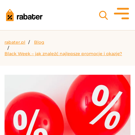
rabater.pl
Blog
Black Week – jak znaleźć najlepsze promocje i okazje?