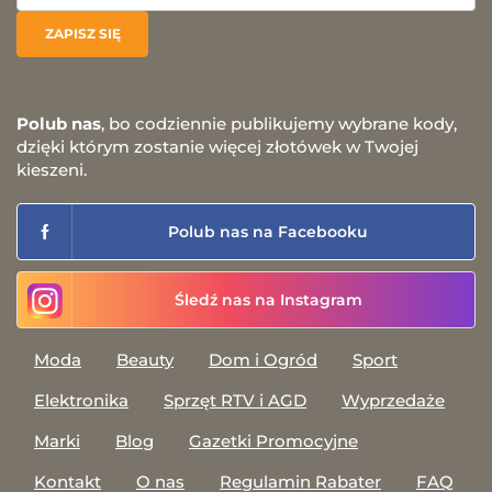
Polub nas
, bo codziennie publikujemy wybrane kody,
dzięki którym zostanie więcej złotówek w Twojej
kieszeni.
Polub nas na Facebooku
Śledź nas na Instagram
Moda
Beauty
Dom i Ogród
Sport
Elektronika
Sprzęt RTV i AGD
Wyprzedaże
Marki
Blog
Gazetki Promocyjne
Kontakt
O nas
Regulamin Rabater
FAQ