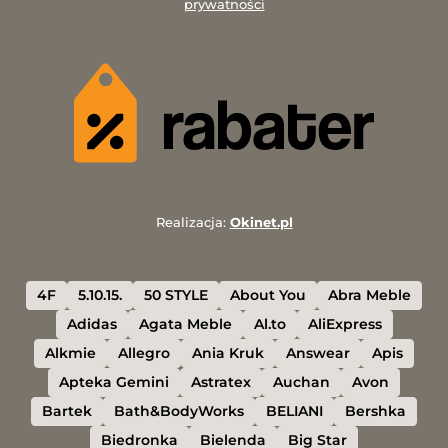
prywatności
Realizacja:
Okinet.pl
4F
5.10.15.
50 STYLE
About You
Abra Meble
Adidas
Agata Meble
Al.to
AliExpress
Alkmie
Allegro
Ania Kruk
Answear
Apis
Apteka Gemini
Astratex
Auchan
Avon
Bartek
Bath&BodyWorks
BELIANI
Bershka
Biedronka
Bielenda
Big Star