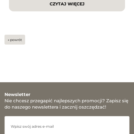
CZYTAJ WIĘCEJ
sezonowych wyprzedaży czy polowania na
najlepsze okazje. W tym artykule […]
« powrót
Newsletter
Nie chcesz przegapić najlepszych promocji? Zapisz się
do naszego newslettera i zacznij oszczędzać!