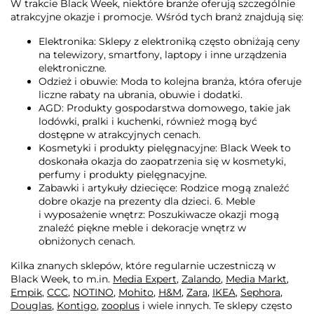
W trakcie Black Week, niektóre branże oferują szczególnie
atrakcyjne okazje i promocje. Wśród tych branż znajdują się:
Elektronika: Sklepy z elektroniką często obniżają ceny
na telewizory, smartfony, laptopy i inne urządzenia
elektroniczne.
Odzież i obuwie: Moda to kolejna branża, która oferuje
liczne rabaty na ubrania, obuwie i dodatki.
AGD: Produkty gospodarstwa domowego, takie jak
lodówki, pralki i kuchenki, również mogą być
dostępne w atrakcyjnych cenach.
Kosmetyki i produkty pielęgnacyjne: Black Week to
doskonała okazja do zaopatrzenia się w kosmetyki,
perfumy i produkty pielęgnacyjne.
Zabawki i artykuły dziecięce: Rodzice mogą znaleźć
dobre okazje na prezenty dla dzieci. 6. Meble
i wyposażenie wnętrz: Poszukiwacze okazji mogą
znaleźć piękne meble i dekoracje wnętrz w
obniżonych cenach.
Kilka znanych sklepów, które regularnie uczestniczą w
Black Week, to m.in.
Media Expert
,
Zalando
,
Media Markt
,
Empik
,
CCC
,
NOTINO
,
Mohito
,
H&M
,
Zara
,
IKEA
,
Sephora
,
Douglas
,
Kontigo
,
zooplus
i wiele innych. Te sklepy często