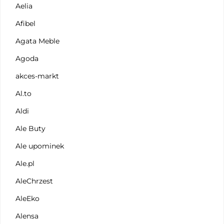
Aelia
Afibel
Agata Meble
Agoda
akces-markt
Al.to
Aldi
Ale Buty
Ale upominek
Ale.pl
AleChrzest
AleEko
Alensa