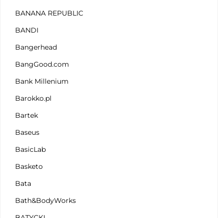
BANANA REPUBLIC
BANDI
Bangerhead
BangGood.com
Bank Millenium
Barokko.pl
Bartek
Baseus
BasicLab
Basketo
Bata
Bath&BodyWorks
BATYCKI