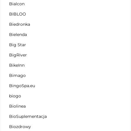
Bialcon
BIBLOO
Biedronka
Bielenda
Big Star
BigRiver
BikeInn
Bimago
BingoSpa.eu
biogo
Biolinea
BioSuplementacja
Biozdrowy