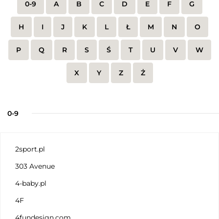
0-9
A
B
C
D
E
F
G
H
I
J
K
L
Ł
M
N
O
P
Q
R
S
Ś
T
U
V
W
X
Y
Z
Ż
0-9
2sport.pl
303 Avenue
4-baby.pl
4F
4fundesign.com