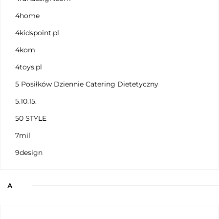
4home
4kidspoint.pl
4kom
4toys.pl
5 Posiłków Dziennie Catering Dietetyczny
5.10.15.
50 STYLE
7mil
9design
A