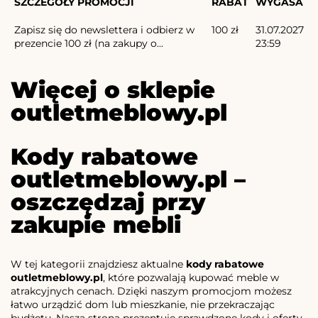
SZCZEGÓŁY PROMOCJI
RABAT
WYGASA
Zapisz się do newslettera i odbierz w
100 zł
31.07.2027
prezencie 100 zł (na zakupy o...
23:59
Więcej o sklepie
outletmeblowy.pl
Kody rabatowe
outletmeblowy.pl –
oszczędzaj przy
zakupie mebli
W tej kategorii znajdziesz aktualne
kody rabatowe
outletmeblowy.pl
, które pozwalają kupować meble w
atrakcyjnych cenach. Dzięki naszym promocjom możesz
łatwo urządzić dom lub mieszkanie, nie przekraczając
budżetu. Nasza strona prezentuje sprawdzone kody i oferty,