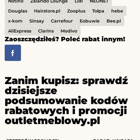
Notino
Zalando Lounge
Lidl
NEONET
Douglas
Hairstore.pl
Zooplus
Tołpa
hebe
x-kom
Sinsay
Carrefour
Eobuwie
Bee.pl
AliExpress
Clarins
Modivo
Zaoszczędziłeś? Poleć rabat innym!
Zanim kupisz: sprawdź
dzisiejsze
podsumowanie kodów
rabatowych i promocji
outletmeblowy.pl