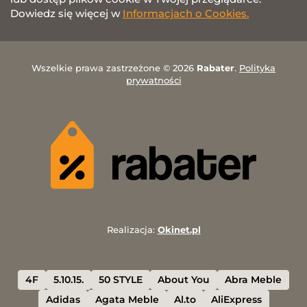
Dowiedz się więcej w
Informacjach o Cookies.
Wszelkie prawa zastrzeżone © 2026
Rabater
.
Polityka
prywatności
Realizacja:
Okinet.pl
4F
5.10.15.
50 STYLE
About You
Abra Meble
Adidas
Agata Meble
Al.to
AliExpress