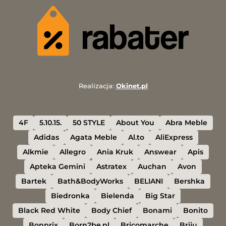
Realizacja:
Okinet.pl
4F
5.10.15.
50 STYLE
About You
Abra Meble
Adidas
Agata Meble
Al.to
AliExpress
Alkmie
Allegro
Ania Kruk
Answear
Apis
Apteka Gemini
Astratex
Auchan
Avon
Bartek
Bath&BodyWorks
BELIANI
Bershka
Biedronka
Bielenda
Big Star
Black Red White
Body Chief
Bonami
Bonito
Bonprix
Born2be.pl
Bricomarche
Briju