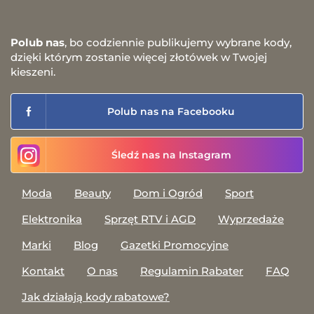
Polub nas
, bo codziennie publikujemy wybrane kody,
dzięki którym zostanie więcej złotówek w Twojej
kieszeni.
Polub nas na Facebooku
Śledź nas na Instagram
Moda
Beauty
Dom i Ogród
Sport
Elektronika
Sprzęt RTV i AGD
Wyprzedaże
Marki
Blog
Gazetki Promocyjne
Kontakt
O nas
Regulamin Rabater
FAQ
Jak działają kody rabatowe?