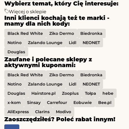
Wybierz temat, który Cię interesuje:
Więcej o sklepie
Inni klienci kochają też te marki -
mamy dla nich kody:
Black Red White
Ziko Dermo
Biedronka
Notino
Zalando Lounge
Lidl
NEONET
Douglas
Zaufane i polecane sklepy z
aktywnymi kuponami:
Black Red White
Ziko Dermo
Biedronka
Notino
Zalando Lounge
Lidl
NEONET
Douglas
Hairstore.pl
Zooplus
Tołpa
hebe
x-kom
Sinsay
Carrefour
Eobuwie
Bee.pl
AliExpress
Clarins
Modivo
Zaoszczędziłeś? Poleć rabat innym!