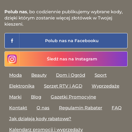
Polub nas
, bo codziennie publikujemy wybrane kody,
dzięki którym zostanie więcej złotówek w Twojej
kieszeni.
Polub nas na Facebooku
Śledź nas na Instagram
Moda
Beauty
Dom i Ogród
Sport
Elektronika
Sprzęt RTV i AGD
Wyprzedaże
Marki
Blog
Gazetki Promocyjne
Kontakt
O nas
Regulamin Rabater
FAQ
Jak działają kody rabatowe?
Kalendarz promocji i wyprzedaży