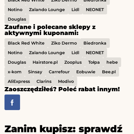
Black Red White
Ziko Dermo
Biedronka
Notino
Zalando Lounge
Lidl
NEONET
Douglas
Zaufane i polecane sklepy z
aktywnymi kuponami:
Black Red White
Ziko Dermo
Biedronka
Notino
Zalando Lounge
Lidl
NEONET
Douglas
Hairstore.pl
Zooplus
Tołpa
hebe
x-kom
Sinsay
Carrefour
Eobuwie
Bee.pl
AliExpress
Clarins
Modivo
Zaoszczędziłeś? Poleć rabat innym!
Zanim kupisz: sprawdź