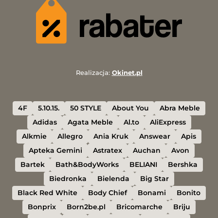
Realizacja:
Okinet.pl
4F
5.10.15.
50 STYLE
About You
Abra Meble
Adidas
Agata Meble
Al.to
AliExpress
Alkmie
Allegro
Ania Kruk
Answear
Apis
Apteka Gemini
Astratex
Auchan
Avon
Bartek
Bath&BodyWorks
BELIANI
Bershka
Biedronka
Bielenda
Big Star
Black Red White
Body Chief
Bonami
Bonito
Bonprix
Born2be.pl
Bricomarche
Briju