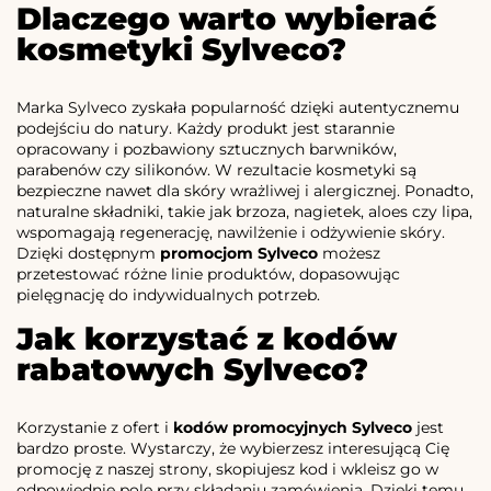
Dlaczego warto wybierać
kosmetyki Sylveco?
Marka Sylveco zyskała popularność dzięki autentycznemu
podejściu do natury. Każdy produkt jest starannie
opracowany i pozbawiony sztucznych barwników,
parabenów czy silikonów. W rezultacie kosmetyki są
bezpieczne nawet dla skóry wrażliwej i alergicznej. Ponadto,
naturalne składniki, takie jak brzoza, nagietek, aloes czy lipa,
wspomagają regenerację, nawilżenie i odżywienie skóry.
Dzięki dostępnym
promocjom Sylveco
możesz
przetestować różne linie produktów, dopasowując
pielęgnację do indywidualnych potrzeb.
Jak korzystać z kodów
rabatowych Sylveco?
Korzystanie z ofert i
kodów promocyjnych Sylveco
jest
bardzo proste. Wystarczy, że wybierzesz interesującą Cię
promocję z naszej strony, skopiujesz kod i wkleisz go w
odpowiednie pole przy składaniu zamówienia. Dzięki temu