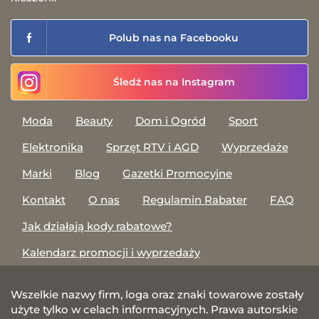
Polub nas na Facebooku
Śledź nas na Instagram
Moda
Beauty
Dom i Ogród
Sport
Elektronika
Sprzęt RTV i AGD
Wyprzedaże
Marki
Blog
Gazetki Promocyjne
Kontakt
O nas
Regulamin Rabater
FAQ
Jak działają kody rabatowe?
Kalendarz promocji i wyprzedaży
Wszelkie nazwy firm, loga oraz znaki towarowe zostały
użyte tylko w celach informacyjnych. Prawa autorskie