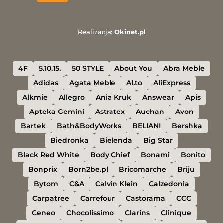
Realizacja:
Okinet.pl
4F
5.10.15.
50 STYLE
About You
Abra Meble
Adidas
Agata Meble
Al.to
AliExpress
Alkmie
Allegro
Ania Kruk
Answear
Apis
Apteka Gemini
Astratex
Auchan
Avon
Bartek
Bath&BodyWorks
BELIANI
Bershka
Biedronka
Bielenda
Big Star
Black Red White
Body Chief
Bonami
Bonito
Bonprix
Born2be.pl
Bricomarche
Briju
Bytom
C&A
Calvin Klein
Calzedonia
Carpatree
Carrefour
Castorama
CCC
Ceneo
Chocolissimo
Clarins
Clinique