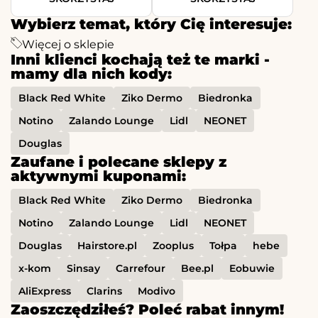
Wybierz temat, który Cię interesuje:
Więcej o sklepie
Inni klienci kochają też te marki -
mamy dla nich kody:
Black Red White
Ziko Dermo
Biedronka
Notino
Zalando Lounge
Lidl
NEONET
Douglas
Zaufane i polecane sklepy z
aktywnymi kuponami:
Black Red White
Ziko Dermo
Biedronka
Notino
Zalando Lounge
Lidl
NEONET
Douglas
Hairstore.pl
Zooplus
Tołpa
hebe
x-kom
Sinsay
Carrefour
Bee.pl
Eobuwie
AliExpress
Clarins
Modivo
Zaoszczędziłeś? Poleć rabat innym!