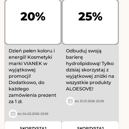
20%
25%
Dzień pełen koloru i
Odbuduj swoją
energii! Kosmetyki
barierę
marki VIANEK w
hydrolipidową! Tylko
wyjątkowej
dzisiaj skorzystaj z
promocji!
wyjątkowej zniżki na
Dodatkowo, do
wszystkie produkty
każdego
ALOESOVE!
zamówienia prezent
za 1 zł.
do 31.01.2026 23:59
do 04.03.2026 23:59
SKORZYSTAJ
SKORZYSTAJ