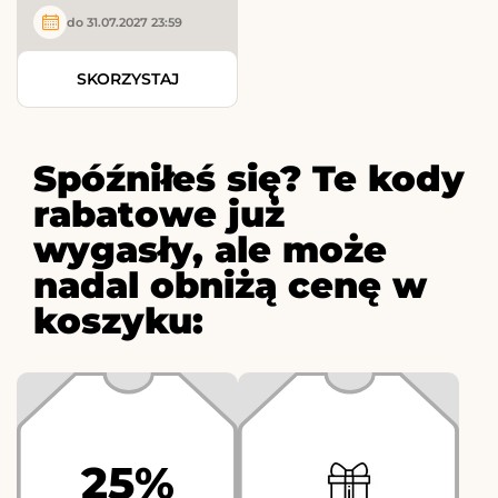
do 31.07.2027 23:59
SKORZYSTAJ
Spóźniłeś się? Te kody
rabatowe już
wygasły, ale może
nadal obniżą cenę w
koszyku:
25%