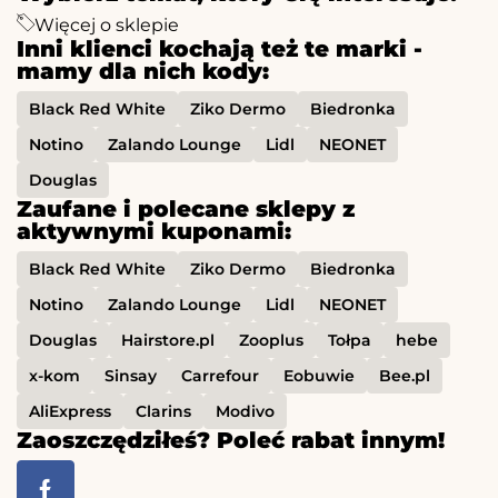
Więcej o sklepie
Inni klienci kochają też te marki -
mamy dla nich kody:
Black Red White
Ziko Dermo
Biedronka
Notino
Zalando Lounge
Lidl
NEONET
Douglas
Zaufane i polecane sklepy z
aktywnymi kuponami:
Black Red White
Ziko Dermo
Biedronka
Notino
Zalando Lounge
Lidl
NEONET
Douglas
Hairstore.pl
Zooplus
Tołpa
hebe
x-kom
Sinsay
Carrefour
Eobuwie
Bee.pl
AliExpress
Clarins
Modivo
Zaoszczędziłeś? Poleć rabat innym!