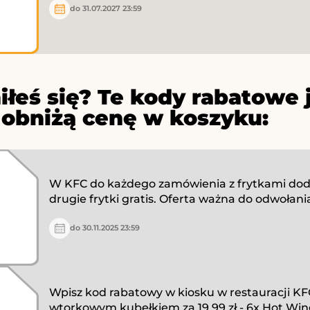
do 31.07.2027 23:59
iłeś się? Te kody rabatowe 
 obniżą cenę w koszyku:
W KFC do każdego zamówienia z frytkami do
drugie frytki gratis. Oferta ważna do odwołani
do 30.11.2025 23:59
Wpisz kod rabatowy w kiosku w restauracji KFC 
wtorkowym kubełkiem za 19,99 zł - 6x Hot Win