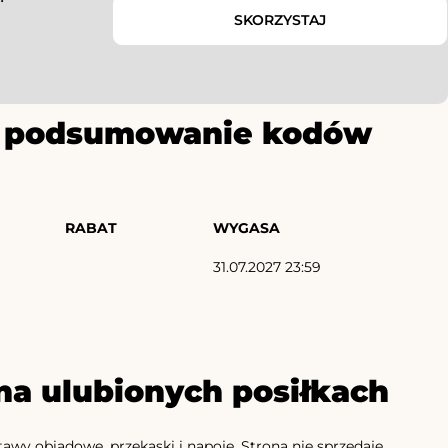
SKORZYSTAJ
ze podsumowanie kodów
RABAT
WYGASA
31.07.2027 23:59
na ulubionych posiłkach
awy obiadowe, przekąski i napoje. Strona nie sprzedaje