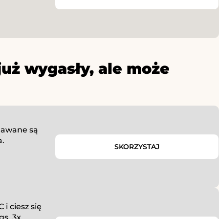
już wygasły, ale może
dawane są
a.
SKORZYSTAJ
i ciesz się
gs, 3x