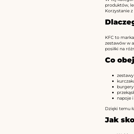
produktów, le
Korzystanie z
Dlacze
KFC to marka 
zestawów w at
posiłki na ró
Co obe
zestawy
kurczaka
burgery 
przekąsk
napoje i
Dzięki temu ł
Jak sk