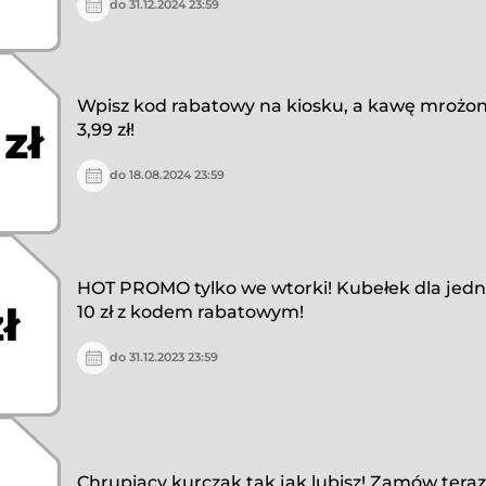
do 31.12.2024 23:59
Wpisz kod rabatowy na kiosku, a kawę mrożon
 zł
3,99 zł!
do 18.08.2024 23:59
HOT PROMO tylko we wtorki! Kubełek dla jedn
ł
10 zł z kodem rabatowym!
do 31.12.2023 23:59
Chrupiący kurczak tak jak lubisz! Zamów teraz