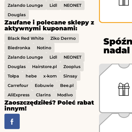
Zalando Lounge
Lidl
NEONET
Douglas
Zaufane i polecane sklepy z
aktywnymi kuponami:
Black Red White
Ziko Dermo
Spóźn
nadal
Biedronka
Notino
Zalando Lounge
Lidl
NEONET
Douglas
Hairstore.pl
Zooplus
Tołpa
hebe
x-kom
Sinsay
Carrefour
Eobuwie
Bee.pl
AliExpress
Clarins
Modivo
Zaoszczędziłeś? Poleć rabat
innym!