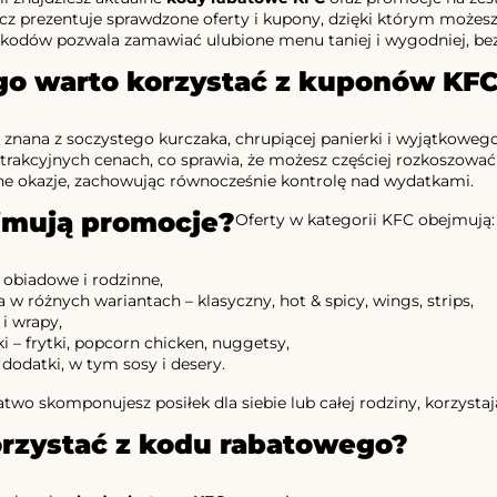
cz prezentuje sprawdzone oferty i kupony, dzięki którym możesz
 kodów pozwala zamawiać ulubione menu taniej i wygodniej, be
go warto korzystać z kuponów KF
znana z soczystego kurczaka, chrupiącej panierki i wyjątkowe
rakcyjnych cenach, co sprawia, że możesz częściej rozkoszowa
żne okazje, zachowując równocześnie kontrolę nad wydatkami.
jmują promocje?
Oferty w kategorii KFC obejmują:
 obiadowe i rodzinne,
 w różnych wariantach – klasyczny, hot & spicy, wings, strips,
i wrapy,
i – frytki, popcorn chicken, nuggetsy,
 dodatki, w tym sosy i desery.
atwo skomponujesz posiłek dla siebie lub całej rodziny, korzys
orzystać z kodu rabatowego?