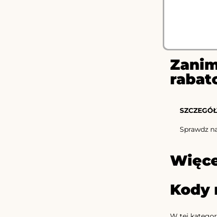
Zanim
rabat
SZCZEGÓŁ
Sprawdz n
Więce
Kody 
W tej kategor