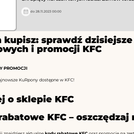
do 28.11.2023 00:00
 kupisz: sprawdź dzisiejs
owych i promocji KFC
Y PROMOCJI
ajnowsze KuRpony dostępne w KFC!
j o sklepie KFC
rabatowe KFC – oszczędzaj 
ii znajdziesz aktualne
kody rabatowe KFC
oraz promocje na zest