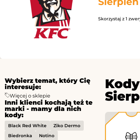
Sierpień
Skorzystaj z 1 zwe
Kody
Wybierz temat, który Cię
interesuje:
Sier
Więcej o sklepie
Inni klienci kochają też te
marki - mamy dla nich
kody:
Black Red White
Ziko Dermo
Biedronka
Notino