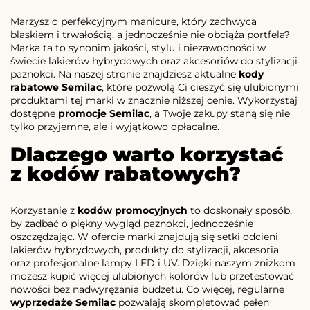
Marzysz o perfekcyjnym manicure, który zachwyca
blaskiem i trwałością, a jednocześnie nie obciąża portfela?
Marka ta to synonim jakości, stylu i niezawodności w
świecie lakierów hybrydowych oraz akcesoriów do stylizacji
paznokci. Na naszej stronie znajdziesz aktualne
kody
rabatowe Semilac
, które pozwolą Ci cieszyć się ulubionymi
produktami tej marki w znacznie niższej cenie. Wykorzystaj
dostępne
promocje Semilac
, a Twoje zakupy staną się nie
tylko przyjemne, ale i wyjątkowo opłacalne.
Dlaczego warto korzystać
z kodów rabatowych?
Korzystanie z
kodów promocyjnych
to doskonały sposób,
by zadbać o piękny wygląd paznokci, jednocześnie
oszczędzając. W ofercie marki znajdują się setki odcieni
lakierów hybrydowych, produkty do stylizacji, akcesoria
oraz profesjonalne lampy LED i UV. Dzięki naszym zniżkom
możesz kupić więcej ulubionych kolorów lub przetestować
nowości bez nadwyrężania budżetu. Co więcej, regularne
wyprzedaże Semilac
pozwalają skompletować pełen