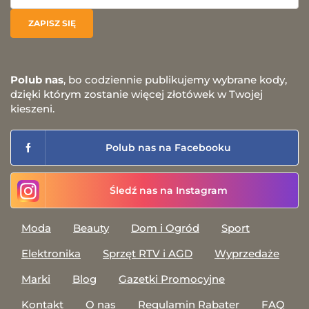
Polub nas
, bo codziennie publikujemy wybrane kody,
dzięki którym zostanie więcej złotówek w Twojej
kieszeni.
Polub nas na Facebooku
Śledź nas na Instagram
Moda
Beauty
Dom i Ogród
Sport
Elektronika
Sprzęt RTV i AGD
Wyprzedaże
Marki
Blog
Gazetki Promocyjne
Kontakt
O nas
Regulamin Rabater
FAQ