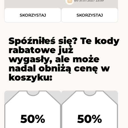
do 31.07.2027 23:59
SKORZYSTAJ
SKORZYSTAJ
Spóźniłeś się? Te kody
rabatowe już
wygasły, ale może
nadal obniżą cenę w
koszyku:
50%
50%