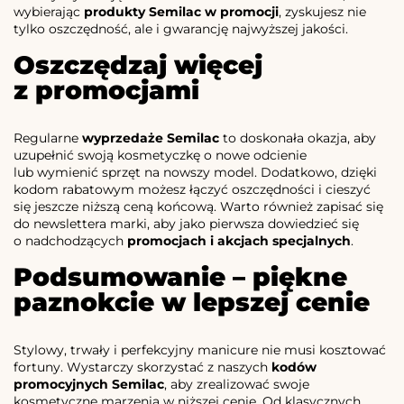
wybierając
produkty Semilac w promocji
, zyskujesz nie
tylko oszczędność, ale i gwarancję najwyższej jakości.
Oszczędzaj więcej
z promocjami
Regularne
wyprzedaże Semilac
to doskonała okazja, aby
uzupełnić swoją kosmetyczkę o nowe odcienie
lub wymienić sprzęt na nowszy model. Dodatkowo, dzięki
kodom rabatowym możesz łączyć oszczędności i cieszyć
się jeszcze niższą ceną końcową. Warto również zapisać się
do newslettera marki, aby jako pierwsza dowiedzieć się
o nadchodzących
promocjach i akcjach specjalnych
.
Podsumowanie – piękne
paznokcie w lepszej cenie
Stylowy, trwały i perfekcyjny manicure nie musi kosztować
fortuny. Wystarczy skorzystać z naszych
kodów
promocyjnych Semilac
, aby zrealizować swoje
kosmetyczne marzenia w niższej cenie. Od klasycznych