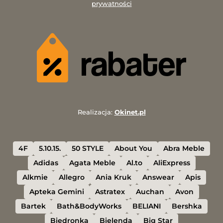
prywatności
Realizacja:
Okinet.pl
4F
5.10.15.
50 STYLE
About You
Abra Meble
Adidas
Agata Meble
Al.to
AliExpress
Alkmie
Allegro
Ania Kruk
Answear
Apis
Apteka Gemini
Astratex
Auchan
Avon
Bartek
Bath&BodyWorks
BELIANI
Bershka
Biedronka
Bielenda
Big Star