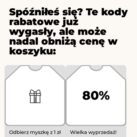
Spóźniłeś się? Te kody
rabatowe już
wygasły, ale może
nadal obniżą cenę w
koszyku:
80%
Odbierz myszkę z 1 zł
Wielka wyprzedaż!