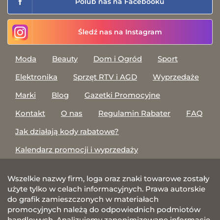
Polub nas na Facebooku
Śledź nas na Instagram
Moda
Beauty
Dom i Ogród
Sport
Elektronika
Sprzęt RTV i AGD
Wyprzedaże
Marki
Blog
Gazetki Promocyjne
Kontakt
O nas
Regulamin Rabater
FAQ
Jak działają kody rabatowe?
Kalendarz promocji i wyprzedaży
Wszelkie nazwy firm, loga oraz znaki towarowe zostały
użyte tylko w celach informacyjnych. Prawa autorskie
do grafik zamieszczonych w materiałach
promocyjnych należą do odpowiednich podmiotów
handlowych. Analizujemy zanonimizowane informacje