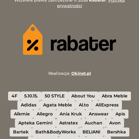
Wszelkie prawa zastrzeżone © 2026
Rabater
.
Polityka
prywatności
Realizacja:
Okinet.pl
4F
5.10.15.
50 STYLE
About You
Abra Meble
Adidas
Agata Meble
Al.to
AliExpress
Alkmie
Allegro
Ania Kruk
Answear
Apis
Apteka Gemini
Astratex
Auchan
Avon
Bartek
Bath&BodyWorks
BELIANI
Bershka