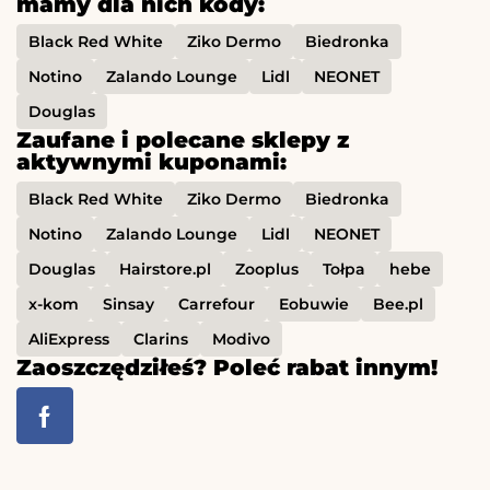
mamy dla nich kody:
Black Red White
Ziko Dermo
Biedronka
Notino
Zalando Lounge
Lidl
NEONET
Douglas
Zaufane i polecane sklepy z
aktywnymi kuponami:
Black Red White
Ziko Dermo
Biedronka
Notino
Zalando Lounge
Lidl
NEONET
Douglas
Hairstore.pl
Zooplus
Tołpa
hebe
x-kom
Sinsay
Carrefour
Eobuwie
Bee.pl
AliExpress
Clarins
Modivo
Zaoszczędziłeś? Poleć rabat innym!