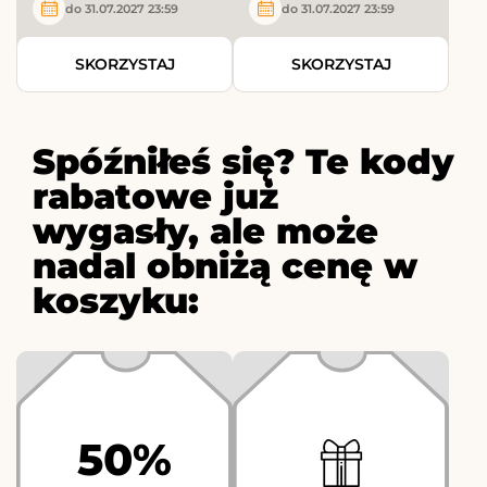
do 31.07.2027 23:59
do 31.07.2027 23:59
SKORZYSTAJ
SKORZYSTAJ
Spóźniłeś się? Te kody
rabatowe już
wygasły, ale może
nadal obniżą cenę w
koszyku:
50%