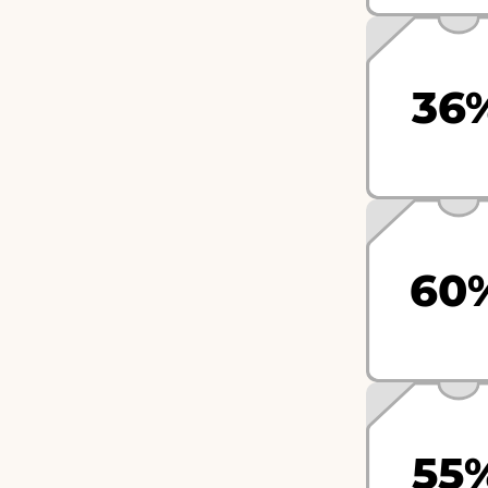
36
60
55