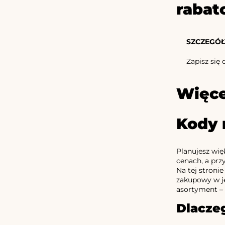
rabat
SZCZEGÓŁ
Zapisz się
Więce
Kody 
Planujesz wię
cenach, a pr
Na tej stroni
zakupowy w je
asortyment –
Dlacze