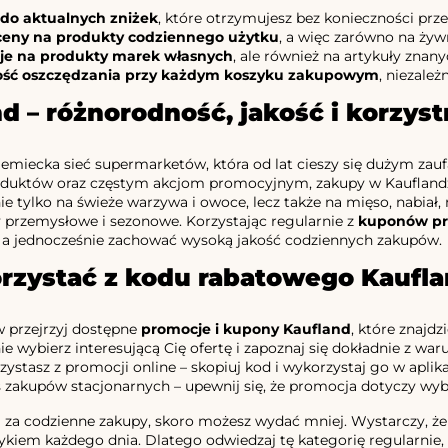
do aktualnych zniżek
, które otrzymujesz bez konieczności prze
ceny na produkty codziennego użytku
, a więc zarówno na żyw
je na produkty marek własnych
, ale również na artykuły znan
ość oszczędzania przy każdym koszyku zakupowym
, niezale
d – różnorodność, jakość i korzys
iemiecka sieć supermarketów, która od lat cieszy się dużym z
duktów oraz częstym akcjom promocyjnym, zakupy w Kauflandzie
ie tylko na świeże warzywa i owoce, lecz także na mięso, nabiał,
y przemysłowe i sezonowe. Korzystając regularnie z
kuponów pr
, a jednocześnie zachować wysoką jakość codziennych zakupów.
orzystać z kodu rabatowego Kaufl
w przejrzyj dostępne
promocje i kupony Kaufland
, które znajdz
e wybierz interesującą Cię ofertę i zapoznaj się dokładnie z warun
rzystasz z promocji online – skopiuj kod i wykorzystaj go w aplika
 zakupów stacjonarnych – upewnij się, że promocja dotyczy wybra
j za codzienne zakupy, skoro możesz wydać mniej. Wystarczy, że
kiem każdego dnia. Dlatego odwiedzaj tę kategorię regularnie, 