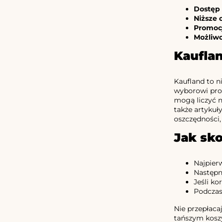
Dostęp 
Niższe 
Promoc
Możliw
Kauflan
Kaufland to n
wyborowi pro
mogą liczyć n
także artykuł
oszczędności
Jak sk
Najpier
Następni
Jeśli ko
Podczas
Nie przepłaca
tańszym koszy