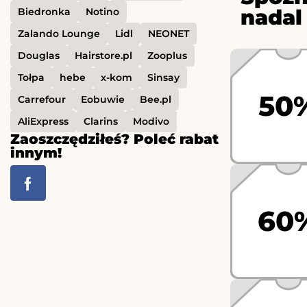
nadal
Biedronka
Notino
Zalando Lounge
Lidl
NEONET
Douglas
Hairstore.pl
Zooplus
Tołpa
hebe
x-kom
Sinsay
50
Carrefour
Eobuwie
Bee.pl
AliExpress
Clarins
Modivo
Zaoszczędziłeś? Poleć rabat
innym!
60