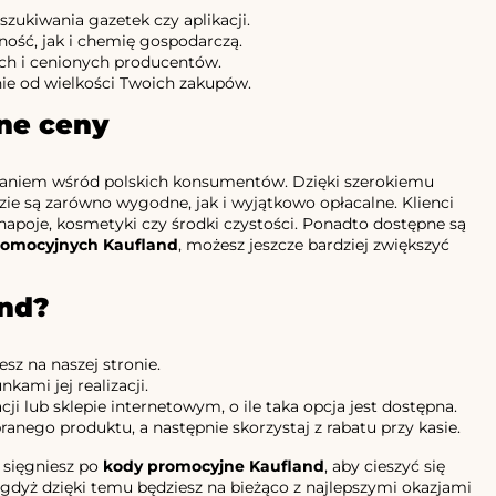
szukiwania gazetek czy aplikacji.
ność, jak i chemię gospodarczą.
ych i cenionych producentów.
żnie od wielkości Twoich zakupów.
tne ceny
aufaniem wśród polskich konsumentów. Dzięki szerokiemu
 są zarówno wygodne, jak i wyjątkowo opłacalne. Klienci
 napoje, kosmetyki czy środki czystości. Ponadto dostępne są
omocyjnych Kaufland
, możesz jeszcze bardziej zwiększyć
and?
iesz na naszej stronie.
kami jej realizacji.
cji lub sklepie internetowym, o ile taka opcja jest dostępna.
nego produktu, a następnie skorzystaj z rabatu przy kasie.
 sięgniesz po
kody promocyjne Kaufland
, aby cieszyć się
gdyż dzięki temu będziesz na bieżąco z najlepszymi okazjami