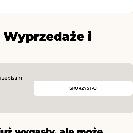
| Wyprzedaże i
przepisami
SKORZYSTAJ
już wygasły, ale może