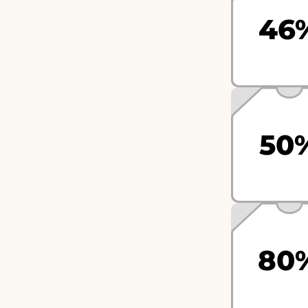
46
50
80