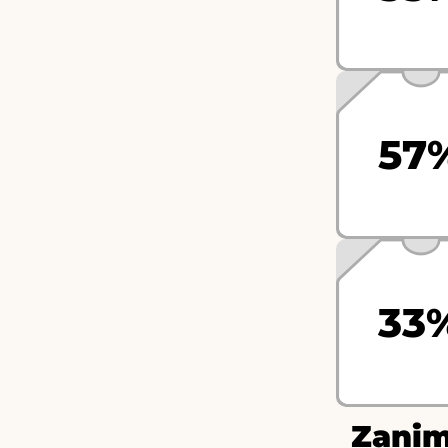
57
33
Zanim