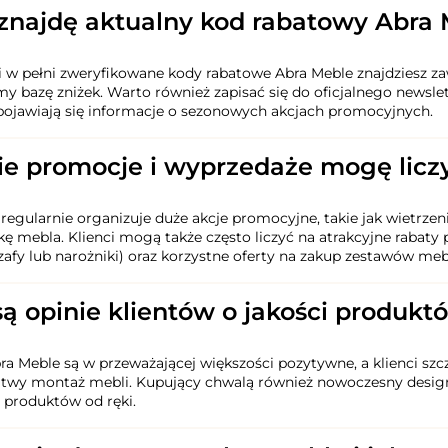
znajdę aktualny kod rabatowy Abra 
 w pełni zweryfikowane kody rabatowe Abra Meble znajdziesz zaws
my bazę zniżek. Warto również zapisać się do oficjalnego newslet
pojawiają się informacje o sezonowych akcjach promocyjnych.
ie promocje i wyprzedaże mogę licz
regularnie organizuje duże akcje promocyjne, takie jak wietrz
kę mebla. Klienci mogą także często liczyć na atrakcyjne rabat
zafy lub narożniki) oraz korzystne oferty na zakup zestawów m
są opinie klientów o jakości produk
ra Meble są w przeważającej większości pozytywne, a klienci sz
łatwy montaż mebli. Kupujący chwalą również nowoczesny desi
 produktów od ręki.