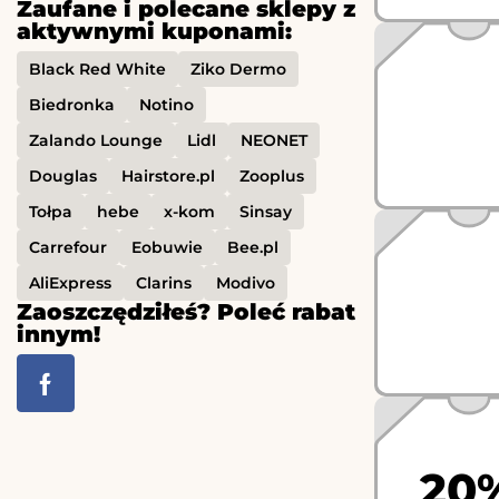
Zaufane i polecane sklepy z
aktywnymi kuponami:
Black Red White
Ziko Dermo
Biedronka
Notino
Zalando Lounge
Lidl
NEONET
Douglas
Hairstore.pl
Zooplus
Tołpa
hebe
x-kom
Sinsay
Carrefour
Eobuwie
Bee.pl
AliExpress
Clarins
Modivo
Zaoszczędziłeś? Poleć rabat
innym!
20