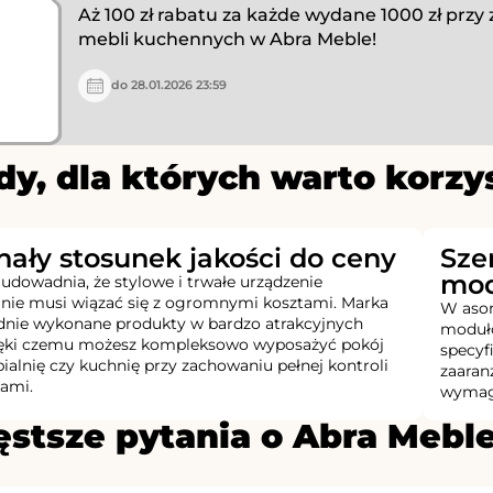
Aż 100 zł rabatu za każde wydane 1000 zł przy
mebli kuchennych w Abra Meble!
do 28.01.2026 23:59
y, dla których warto korzy
ały stosunek jakości do ceny
Sze
mod
udowadnia, że stylowe i trwałe urządzenie
 nie musi wiązać się z ogromnymi kosztami. Marka
W asor
idnie wykonane produkty w bardzo atrakcyjnych
moduło
ięki czemu możesz kompleksowo wyposażyć pokój
specyf
pialnię czy kuchnię przy zachowaniu pełnej kontroli
zaaranż
ami.
wymaga
ęstsze pytania o Abra Mebl