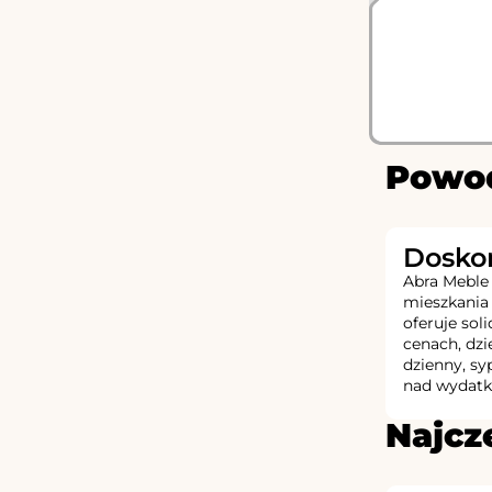
Powod
Doskon
Abra Meble 
mieszkania
oferuje sol
cenach, dz
dzienny, sy
nad wydatk
Najcz