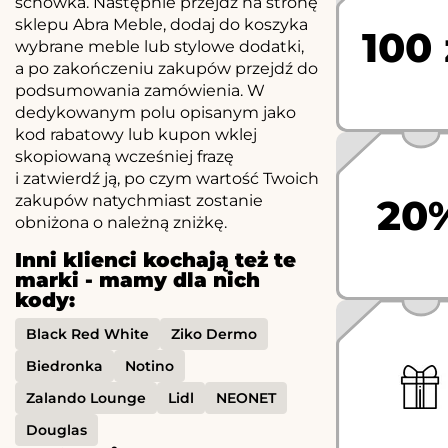
schowka. Następnie przejdź na stronę
sklepu Abra Meble, dodaj do koszyka
100 
wybrane meble lub stylowe dodatki,
a po zakończeniu zakupów przejdź do
podsumowania zamówienia. W
dedykowanym polu opisanym jako
kod rabatowy lub kupon wklej
skopiowaną wcześniej frazę
i zatwierdź ją, po czym wartość Twoich
zakupów natychmiast zostanie
20
obniżona o należną zniżkę.
Inni klienci kochają też te
marki - mamy dla nich
kody:
Black Red White
Ziko Dermo
Biedronka
Notino
Zalando Lounge
Lidl
NEONET
Douglas