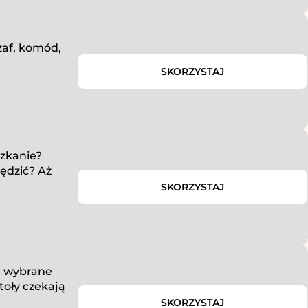
zaf, komód,
SKORZYSTAJ
zkanie?
zędzić? Aż
SKORZYSTAJ
na wybrane
stoły czekają
SKORZYSTAJ