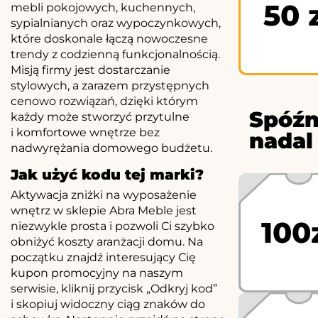
50 
mebli pokojowych, kuchennych,
sypialnianych oraz wypoczynkowych,
które doskonale łączą nowoczesne
trendy z codzienną funkcjonalnością.
Misją firmy jest dostarczanie
stylowych, a zarazem przystępnych
cenowo rozwiązań, dzięki którym
Spóźn
każdy może stworzyć przytulne
i komfortowe wnętrze bez
nadal
nadwyrężania domowego budżetu.
Jak użyć kodu tej marki?
Aktywacja zniżki na wyposażenie
wnętrz w sklepie Abra Meble jest
100
niezwykle prosta i pozwoli Ci szybko
obniżyć koszty aranżacji domu. Na
początku znajdź interesujący Cię
kupon promocyjny na naszym
serwisie, kliknij przycisk „Odkryj kod”
i skopiuj widoczny ciąg znaków do