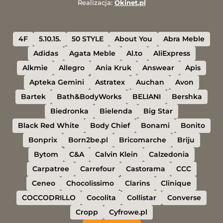
Realizacja:
Okinet.pl
4F
5.10.15.
50 STYLE
About You
Abra Meble
Adidas
Agata Meble
Al.to
AliExpress
Alkmie
Allegro
Ania Kruk
Answear
Apis
Apteka Gemini
Astratex
Auchan
Avon
Bartek
Bath&BodyWorks
BELIANI
Bershka
Biedronka
Bielenda
Big Star
Black Red White
Body Chief
Bonami
Bonito
Bonprix
Born2be.pl
Bricomarche
Briju
Bytom
C&A
Calvin Klein
Calzedonia
Carpatree
Carrefour
Castorama
CCC
Ceneo
Chocolissimo
Clarins
Clinique
COCCODRILLO
Cocolita
Collistar
Converse
Cropp
Cyfrowe.pl