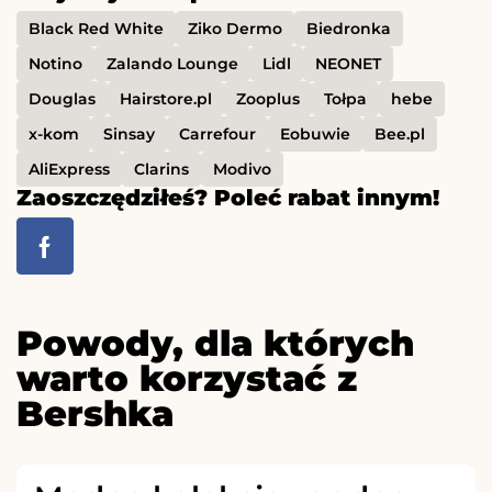
Black Red White
Ziko Dermo
Biedronka
Notino
Zalando Lounge
Lidl
NEONET
Douglas
Hairstore.pl
Zooplus
Tołpa
hebe
x-kom
Sinsay
Carrefour
Eobuwie
Bee.pl
AliExpress
Clarins
Modivo
Zaoszczędziłeś? Poleć rabat innym!
Powody, dla których
warto korzystać z
Bershka