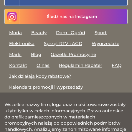
Śledź nas na Instagram
Moda
Beauty
Dom i Ogród
Sport
Elektronika
Sprzęt RTV i AGD
Wyprzedaże
Marki
Blog
Gazetki Promocyjne
Kontakt
O nas
Regulamin Rabater
FAQ
Jak działają kody rabatowe?
Kalendarz promocji i wyprzedaży
Wszelkie nazwy firm, loga oraz znaki towarowe zostały
użyte tylko w celach informacyjnych. Prawa autorskie
do grafik zamieszczonych w materiałach
promocyjnych należą do odpowiednich podmiotów
handlowych. Analizujemy zanonimizowane informacje