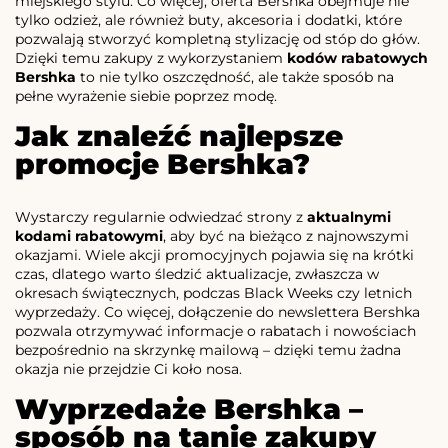
miejskiego stylu. Co więcej, oferta Bershka obejmuje nie
tylko odzież, ale również buty, akcesoria i dodatki, które
pozwalają stworzyć kompletną stylizację od stóp do głów.
Dzięki temu zakupy z wykorzystaniem
kodów rabatowych
Bershka
to nie tylko oszczędność, ale także sposób na
pełne wyrażenie siebie poprzez modę.
Jak znaleźć najlepsze
promocje Bershka?
Wystarczy regularnie odwiedzać strony z
aktualnymi
kodami rabatowymi
, aby być na bieżąco z najnowszymi
okazjami. Wiele akcji promocyjnych pojawia się na krótki
czas, dlatego warto śledzić aktualizacje, zwłaszcza w
okresach świątecznych, podczas Black Weeks czy letnich
wyprzedaży. Co więcej, dołączenie do newslettera Bershka
pozwala otrzymywać informacje o rabatach i nowościach
bezpośrednio na skrzynkę mailową – dzięki temu żadna
okazja nie przejdzie Ci koło nosa.
Wyprzedaże Bershka –
sposób na tanie zakupy