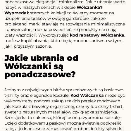
ponadczasowa elegancja i minimalizm. Jakie ubrania warto
nabyć w niższych cenach w sklepie
Wólczanka?
Wyprzedaż
starszych kolekcji to świetny moment na
uzupełnienie braków w swojej garderobie. Jako że
projektanci marki stawiają na rozwiązania minimalistyczne
i uniwersalne, można powiedzieć, że produkty nie mają
„daty ważności”. Wykorzystując
kod rabatowy Wólczanka
,
możesz kupić ubrania, które będą modne zarówno w tym,
jak i przyszłym sezonie.
Jakie ubrania od
Wólczanki są
ponadczasowe?
Jednym z największych hitów sprzedażowych są basicowe
t-shirty oraz eleganckie koszule.
Kod Wólczanka
może być
wykorzystany podczas zakupu takich perełek modowych
jak: koszula z bawełny organicznej, czarny lub szary t-shirt,
sweter z naturalnych materiałów czy gładka szmizjerka.
Szmizjerka to sukienka, której fason przypomina koszulę.
Dzięki dodatkowemu paskowi można świetnie podkreślić
talię, a jednocześnie zamaskować drobne defekty sylwetki.