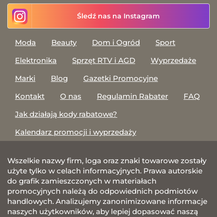
Śledź nas na Instagram
Moda
Beauty
Dom i Ogród
Sport
Elektronika
Sprzęt RTV i AGD
Wyprzedaże
Marki
Blog
Gazetki Promocyjne
Kontakt
O nas
Regulamin Rabater
FAQ
Jak działają kody rabatowe?
Kalendarz promocji i wyprzedaży
Wszelkie nazwy firm, loga oraz znaki towarowe zostały
użyte tylko w celach informacyjnych. Prawa autorskie
do grafik zamieszczonych w materiałach
promocyjnych należą do odpowiednich podmiotów
handlowych. Analizujemy zanonimizowane informacje
naszych użytkowników, aby lepiej dopasować naszą