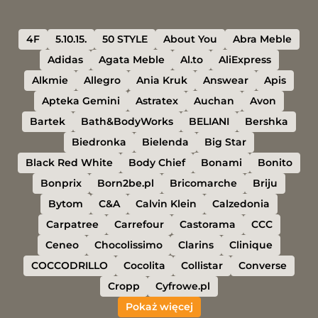
4F
5.10.15.
50 STYLE
About You
Abra Meble
Adidas
Agata Meble
Al.to
AliExpress
Alkmie
Allegro
Ania Kruk
Answear
Apis
Apteka Gemini
Astratex
Auchan
Avon
Bartek
Bath&BodyWorks
BELIANI
Bershka
Biedronka
Bielenda
Big Star
Black Red White
Body Chief
Bonami
Bonito
Bonprix
Born2be.pl
Bricomarche
Briju
Bytom
C&A
Calvin Klein
Calzedonia
Carpatree
Carrefour
Castorama
CCC
Ceneo
Chocolissimo
Clarins
Clinique
COCCODRILLO
Cocolita
Collistar
Converse
Cropp
Cyfrowe.pl
Pokaż więcej