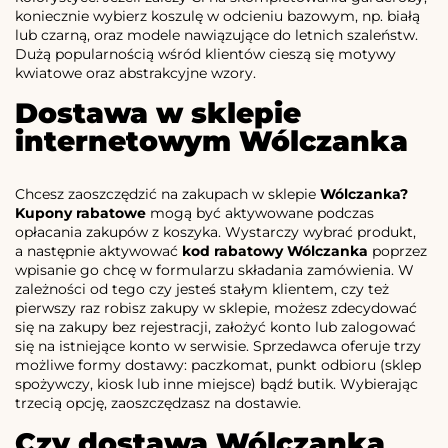
koniecznie wybierz koszulę w odcieniu bazowym, np. białą
lub czarną, oraz modele nawiązujące do letnich szaleństw.
Dużą popularnością wśród klientów cieszą się motywy
kwiatowe oraz abstrakcyjne wzory.
Dostawa w sklepie
internetowym Wólczanka
Chcesz zaoszczędzić na zakupach w sklepie
Wólczanka?
Kupony rabatowe
mogą być aktywowane podczas
opłacania zakupów z koszyka. Wystarczy wybrać produkt,
a następnie aktywować
kod rabatowy Wólczanka
poprzez
wpisanie go chcę w formularzu składania zamówienia. W
zależności od tego czy jesteś stałym klientem, czy też
pierwszy raz robisz zakupy w sklepie, możesz zdecydować
się na zakupy bez rejestracji, założyć konto lub zalogować
się na istniejące konto w serwisie. Sprzedawca oferuje trzy
możliwe formy dostawy: paczkomat, punkt odbioru (sklep
spożywczy, kiosk lub inne miejsce) bądź butik. Wybierając
trzecią opcję, zaoszczędzasz na dostawie.
Czy dostawa Wólczanka