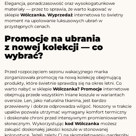
Elegancja, ponadczasowość oraz wysokogatunkowe
materiały — przez to sprawia, że warto kupować w
sklepie
Wólczanka. Wyprzedaż
internetowa to świetny
moment na upolowanie luksusowych ubrań w
przystępnych cenach.
Promocje na ubrania
z nowej kolekcji — co
wybrać?
Przed rozpoczęciem sezonu wakacyjnego marka
zorganizowała promocję na nową kolekcję obejmującą
produkty, które świetnie sprawdzą się na okres letni. Co
warto nabyć w sklepie
Wólczanka? Promocje
internetowe
obejmują przede wszystkim lniane koszule w wariantach
oversize. Len, jako naturalna tkanina, jest bardzo
przewiewny i dobrze odprowadza wilgoć. Noszony w trakcie
upałów pozwala utrzymać wymagany komfort termiczny
i doskonale chroni przed intensywnym promieniowaniem
słonecznym. Wykorzystując
kod Wólczanka
możesz
zakupić doskonałej jakości koszule w stonowanej
kolorystyce. Jeżeli zależy Ci na skompletowaniu garderoby,