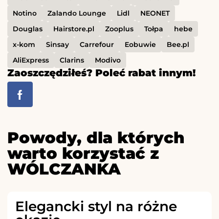
Notino
Zalando Lounge
Lidl
NEONET
Douglas
Hairstore.pl
Zooplus
Tołpa
hebe
x-kom
Sinsay
Carrefour
Eobuwie
Bee.pl
AliExpress
Clarins
Modivo
Zaoszczędziłeś? Poleć rabat innym!
Powody, dla których
warto korzystać z
WÓLCZANKA
Elegancki styl na różne