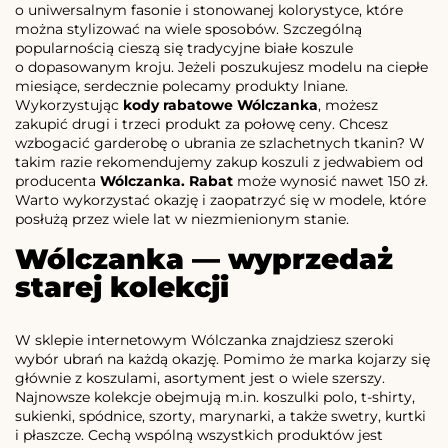
o uniwersalnym fasonie i stonowanej kolorystyce, które
można stylizować na wiele sposobów. Szczególną
popularnością cieszą się tradycyjne białe koszule
o dopasowanym kroju. Jeżeli poszukujesz modelu na ciepłe
miesiące, serdecznie polecamy produkty lniane.
Wykorzystując
kody rabatowe Wólczanka
, możesz
zakupić drugi i trzeci produkt za połowę ceny. Chcesz
wzbogacić garderobę o ubrania ze szlachetnych tkanin? W
takim razie rekomendujemy zakup koszuli z jedwabiem od
producenta
Wólczanka. Rabat
może wynosić nawet 150 zł.
Warto wykorzystać okazję i zaopatrzyć się w modele, które
posłużą przez wiele lat w niezmienionym stanie.
Wólczanka — wyprzedaż
starej kolekcji
W sklepie internetowym Wólczanka znajdziesz szeroki
wybór ubrań na każdą okazję. Pomimo że marka kojarzy się
głównie z koszulami, asortyment jest o wiele szerszy.
Najnowsze kolekcje obejmują m.in. koszulki polo, t-shirty,
sukienki, spódnice, szorty, marynarki, a także swetry, kurtki
i płaszcze. Cechą wspólną wszystkich produktów jest