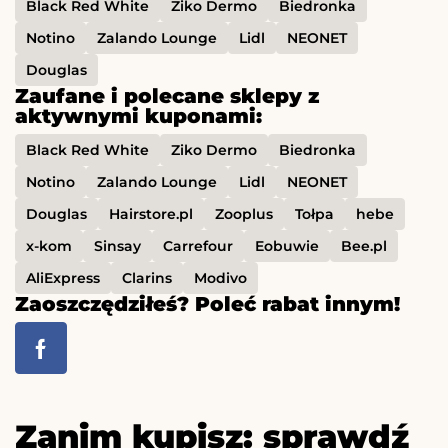
Black Red White
Ziko Dermo
Biedronka
Notino
Zalando Lounge
Lidl
NEONET
Douglas
Zaufane i polecane sklepy z
aktywnymi kuponami:
Black Red White
Ziko Dermo
Biedronka
Notino
Zalando Lounge
Lidl
NEONET
Douglas
Hairstore.pl
Zooplus
Tołpa
hebe
x-kom
Sinsay
Carrefour
Eobuwie
Bee.pl
AliExpress
Clarins
Modivo
Zaoszczędziłeś? Poleć rabat innym!
Zanim kupisz: sprawdź