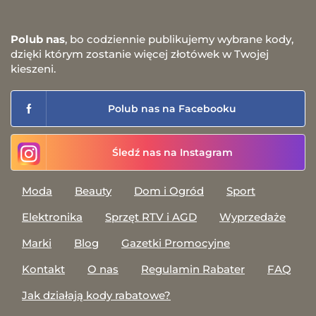
Polub nas
, bo codziennie publikujemy wybrane kody,
dzięki którym zostanie więcej złotówek w Twojej
kieszeni.
Polub nas na Facebooku
Śledź nas na Instagram
Moda
Beauty
Dom i Ogród
Sport
Elektronika
Sprzęt RTV i AGD
Wyprzedaże
Marki
Blog
Gazetki Promocyjne
Kontakt
O nas
Regulamin Rabater
FAQ
Jak działają kody rabatowe?