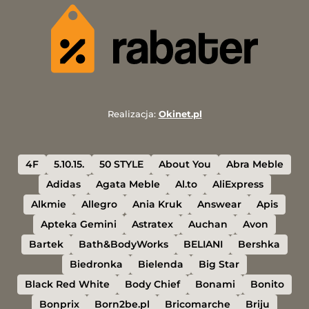
Realizacja:
Okinet.pl
4F
5.10.15.
50 STYLE
About You
Abra Meble
Adidas
Agata Meble
Al.to
AliExpress
Alkmie
Allegro
Ania Kruk
Answear
Apis
Apteka Gemini
Astratex
Auchan
Avon
Bartek
Bath&BodyWorks
BELIANI
Bershka
Biedronka
Bielenda
Big Star
Black Red White
Body Chief
Bonami
Bonito
Bonprix
Born2be.pl
Bricomarche
Briju