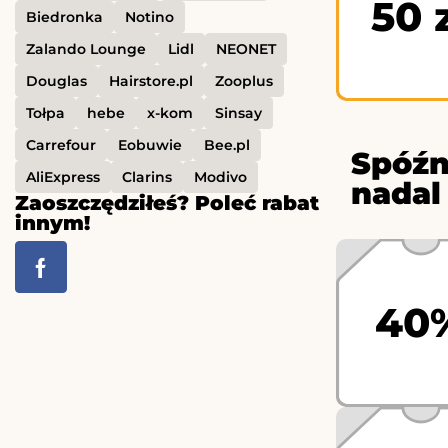
50 
Biedronka
Notino
Zalando Lounge
Lidl
NEONET
Douglas
Hairstore.pl
Zooplus
Tołpa
hebe
x-kom
Sinsay
Carrefour
Eobuwie
Bee.pl
Spóźn
AliExpress
Clarins
Modivo
nadal
Zaoszczędziłeś? Poleć rabat
innym!
40