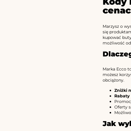
Kody 
cena
Marzysz o wys
się produkta
kupować buty,
możliwość od
Dlacze
Marka Ecco to
możesz korzys
obciążony.
Zniżki 
Rabaty 
Promocje
Oferty s
Możliwo
Jak wy