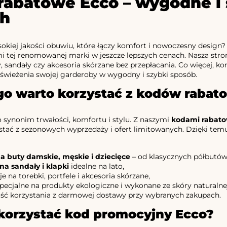
rabatowe Ecco – wygodne i 
ch
okiej jakości obuwiu, które łączy komfort i nowoczesny design
mi tej renomowanej marki w jeszcze lepszych cenach. Nasza st
 sandały czy akcesoria skórzane bez przepłacania. Co więcej, k
świeżenia swojej garderoby w wygodny i szybki sposób.
go warto korzystać z kodów rabat
 synonim trwałości, komfortu i stylu. Z naszymi
kodami rabat
tać z sezonowych wyprzedaży i ofert limitowanych. Dzięki temu z
na buty damskie, męskie i dziecięce
– od klasycznych półbutów
na sandały i klapki
idealne na lato,
 na torebki, portfele i akcesoria skórzane,
pecjalne na produkty ekologiczne i wykonane ze skóry naturalnej
ść korzystania z darmowej dostawy przy wybranych zakupach.
korzystać kod promocyjny Ecco?