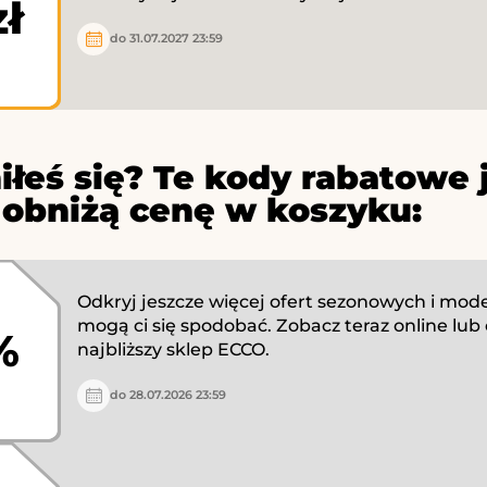
zł
do 31.07.2027 23:59
iłeś się? Te kody rabatowe 
 obniżą cenę w koszyku:
Odkryj jeszcze więcej ofert sezonowych i model
mogą ci się spodobać. Zobacz teraz online lub
%
najbliższy sklep ECCO.
do 28.07.2026 23:59