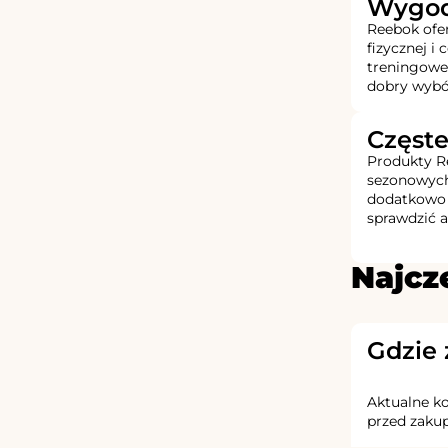
Wygodn
Reebok ofer
fizycznej i
treningowe
dobry wybó
Częste
Produkty Re
sezonowych
dodatkowo 
sprawdzić a
Najcz
Gdzie 
Aktualne ko
przed zakup