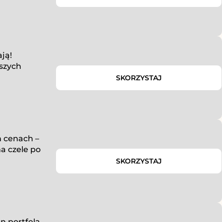
ją!
pszych
SKORZYSTAJ
 cenach –
na czele po
SKORZYSTAJ
 portfela.