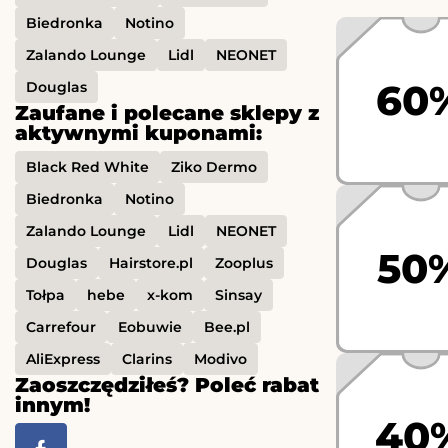
Biedronka
Notino
Zalando Lounge
Lidl
NEONET
60
Douglas
Zaufane i polecane sklepy z
aktywnymi kuponami:
Black Red White
Ziko Dermo
Biedronka
Notino
Zalando Lounge
Lidl
NEONET
50
Douglas
Hairstore.pl
Zooplus
Tołpa
hebe
x-kom
Sinsay
Carrefour
Eobuwie
Bee.pl
AliExpress
Clarins
Modivo
Zaoszczędziłeś? Poleć rabat
innym!
40