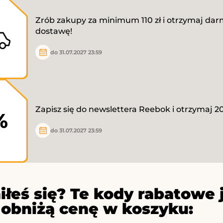
Zrób zakupy za minimum 110 zł i otrzymaj da
dostawę!
do 31.07.2027 23:59
Zapisz się do newslettera Reebok i otrzymaj 20
%
do 31.07.2027 23:59
iłeś się? Te kody rabatowe 
 obniżą cenę w koszyku: