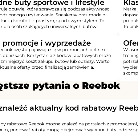
e buty sportowe i lifestyle
Kla
uje obuwie, które sprawdza się podczas aktywności
Marka 
 codziennego użytkowania. Sneakersy oraz modele
dopaso
 łączą komfort z prostym, sportowym stylem. To
produk
r dla osób szukających uniwersalnych butów.
To pra
 promocje i wyprzedaże
Ofe
ebok często pojawiają się w promocjach online i
W asor
 obniżkach. Korzystanie z kodów rabatowych może
trenin
zmniejszyć koszt zakupu butów lub odzieży. Warto
potrze
ktualne oferty przed finalizacją zamówienia.
wybier
skompl
ęstsze pytania o Reebok
znaleźć aktualny kod rabatowy Ree
dy rabatowe Reebok można znaleźć na portalach z promocjami, t
em, ponieważ rabaty mogą obejmować wybrane buty, odzież spor