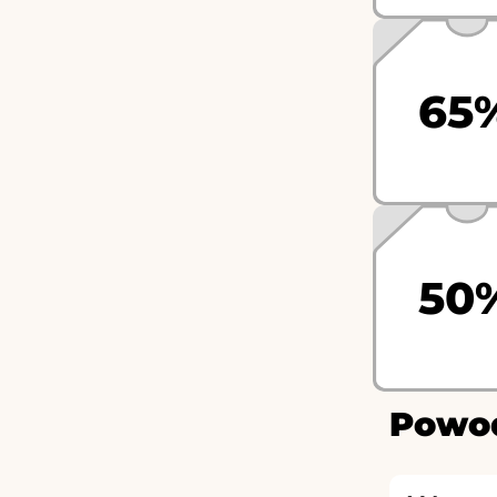
65
50
Powod