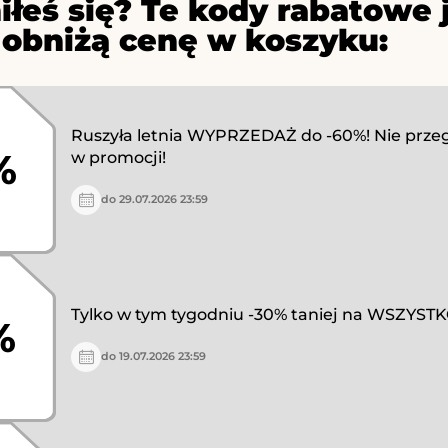
iłeś się? Te kody rabatowe 
 obniżą cenę w koszyku:
Ruszyła letnia WYPRZEDAŻ do -60%! Nie prze
%
w promocji!
do 29.07.2026 23:59
Tylko w tym tygodniu -30% taniej na WSZYSTK
%
do 19.07.2026 23:59