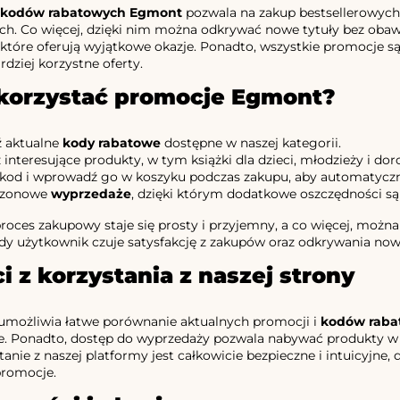
kodów rabatowych Egmont
pozwala na zakup bestsellerowych 
ch. Co więcej, dzięki nim można odkrywać nowe tytuły bez oba
, które oferują wyjątkowe okazje. Ponadto, wszystkie promocje s
rdziej korzystne oferty.
korzystać promocje Egmont?
 aktualne
kody rabatowe
dostępne w naszej kategorii.
interesujące produkty, w tym książki dla dzieci, młodzieży i dor
 kod i wprowadź go w koszyku podczas zakupu, aby automatyczn
ezonowe
wyprzedaże
, dzięki którym dodatkowe oszczędności s
roces zakupowy staje się prosty i przyjemny, a co więcej, możn
żdy użytkownik czuje satysfakcję z zakupów oraz odkrywania no
i z korzystania z naszej strony
 umożliwia łatwe porównanie aktualnych promocji i
kodów raba
e. Ponadto, dostęp do wyprzedaży pozwala nabywać produkty w 
stanie z naszej platformy jest całkowicie bezpieczne i intuicyj
promocje.