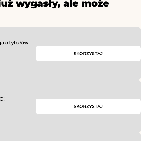
już wygasły, ale może
gap tytułów
SKORZYSTAJ
O!
SKORZYSTAJ