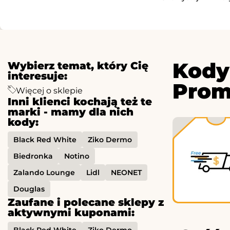
Kody
Wybierz temat, który Cię
interesuje:
Prom
Więcej o sklepie
Inni klienci kochają też te
marki - mamy dla nich
kody:
Black Red White
Ziko Dermo
Biedronka
Notino
Zalando Lounge
Lidl
NEONET
Douglas
Zaufane i polecane sklepy z
aktywnymi kuponami:
Black Red White
Ziko Dermo