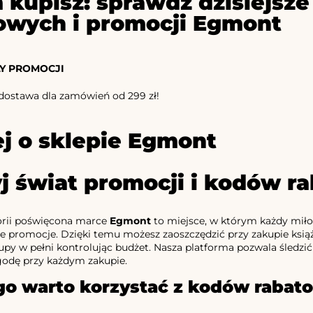
 kupisz: sprawdź dzisiejs
owych i promocji Egmont
Y PROMOCJI
ostawa dla zamówień od 299 zł!
j o sklepie Egmont
j świat promocji i kodów 
orii poświęcona marce
Egmont
to miejsce, w którym każdy miłośn
ne promocje. Dzięki temu możesz zaoszczędzić przy zakupie książ
py w pełni kontrolując budżet. Nasza platforma pozwala śledzić
godę przy każdym zakupie.
go warto korzystać z kodów raba