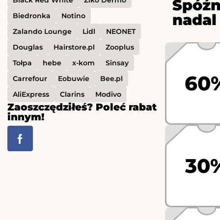
Spóźn
nadal
Biedronka
Notino
Zalando Lounge
Lidl
NEONET
Douglas
Hairstore.pl
Zooplus
Tołpa
hebe
x-kom
Sinsay
60
Carrefour
Eobuwie
Bee.pl
AliExpress
Clarins
Modivo
Zaoszczędziłeś? Poleć rabat
innym!
30