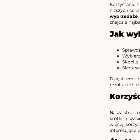
Korzystanie z
niższych cena
wyprzedaże
znajdzie najba
Jak wy
Sprawdź
Wybierz 
Skopiuj
Śledź s
Dzięki temu p
rezultacie ka
Korzyśc
Nasza strona
krótkim czasi
więcej, korzy
interesujące 