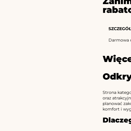
Zanim
rabat
SZCZEGÓŁ
Darmowa d
Więce
Odkry
Strona kateg
oraz atrakcyj
planować zaku
komfort i wy
Dlacze