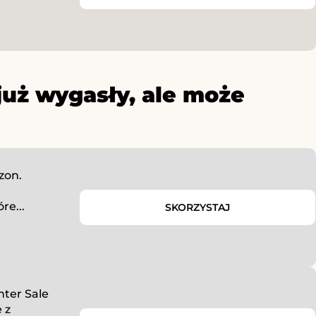
już wygasły, ale może
zon.
re...
SKORZYSTAJ
nter Sale
 z