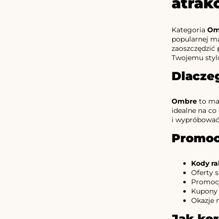
atrak
Kategoria
Om
popularnej ma
zaoszczędzić
Twojemu stylo
Dlacze
Ombre
to mar
idealne na co 
i wypróbować 
Promocj
Kody r
Oferty 
Promoc
Kupony
Okazje 
Jak ko