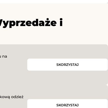
yprzedaże i
u na
SKORZYSTAJ
tkową odzież
SKORZYSTAJ