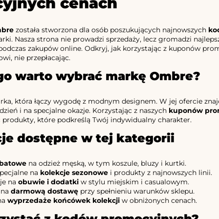
cyjnych cenach
bre
została stworzona dla osób poszukujących najnowszych
ko
rki. Nasza strona nie prowadzi sprzedaży, lecz gromadzi najleps
 podczas zakupów online. Odkryj, jak korzystając z kuponów p
wi, nie przepłacając.
go warto wybrać markę Ombre?
ka, która łączy wygodę z modnym designem. W jej ofercie znajdz
dzień i na specjalne okazje. Korzystając z naszych
kuponów pro
produkty, które podkreślą Twój indywidualny charakter.
e dostępne w tej kategorii
abatowe
na odzież męską, w tym koszule, bluzy i kurtki.
specjalne na
kolekcje sezonowe
i produkty z najnowszych linii.
je na
obuwie i dodatki
w stylu miejskim i casualowym.
 na
darmową dostawę
przy spełnieniu warunków sklepu.
na
wyprzedaże końcówek kolekcji
w obniżonych cenach.
rzystać z kodów promocyjnych?