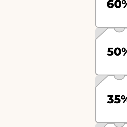
60
50
35