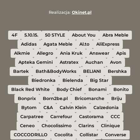
Realizacja:
Okinet.pl
4F
5.10.15.
50 STYLE
About You
Abra Meble
Adidas
Agata Meble
Al.to
AliExpress
Alkmie
Allegro
Ania Kruk
Answear
Apis
Apteka Gemini
Astratex
Auchan
Avon
Bartek
Bath&BodyWorks
BELIANI
Bershka
Biedronka
Bielenda
Big Star
Black Red White
Body Chief
Bonami
Bonito
Bonprix
Born2be.pl
Bricomarche
Briju
Bytom
C&A
Calvin Klein
Calzedonia
Carpatree
Carrefour
Castorama
CCC
Ceneo
Chocolissimo
Clarins
Clinique
COCCODRILLO
Cocolita
Collistar
Converse