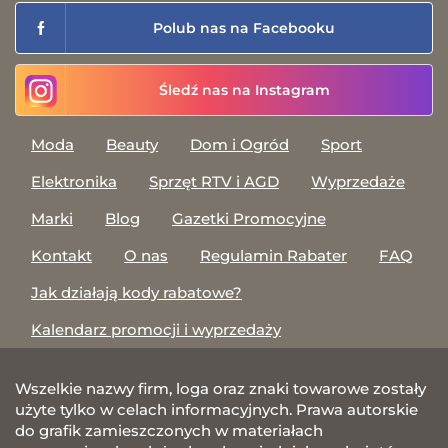
Polub nas na Facebooku
Śledź nas na Instagram
Moda
Beauty
Dom i Ogród
Sport
Elektronika
Sprzęt RTV i AGD
Wyprzedaże
Marki
Blog
Gazetki Promocyjne
Kontakt
O nas
Regulamin Rabater
FAQ
Jak działają kody rabatowe?
Kalendarz promocji i wyprzedaży
Wszelkie nazwy firm, loga oraz znaki towarowe zostały
użyte tylko w celach informacyjnych. Prawa autorskie
do grafik zamieszczonych w materiałach