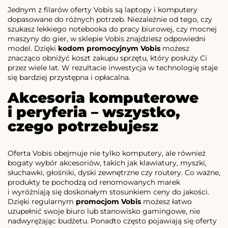
Jednym z filarów oferty Vobis są laptopy i komputery
dopasowane do różnych potrzeb. Niezależnie od tego, czy
szukasz lekkiego notebooka do pracy biurowej, czy mocnej
maszyny do gier, w sklepie Vobis znajdziesz odpowiedni
model. Dzięki
kodom promocyjnym Vobis
możesz
znacząco obniżyć koszt zakupu sprzętu, który posłuży Ci
przez wiele lat. W rezultacie inwestycja w technologię staje
się bardziej przystępna i opłacalna.
Akcesoria komputerowe
i peryferia – wszystko,
czego potrzebujesz
Oferta Vobis obejmuje nie tylko komputery, ale również
bogaty wybór akcesoriów, takich jak klawiatury, myszki,
słuchawki, głośniki, dyski zewnętrzne czy routery. Co ważne,
produkty te pochodzą od renomowanych marek
i wyróżniają się doskonałym stosunkiem ceny do jakości.
Dzięki regularnym
promocjom Vobis
możesz łatwo
uzupełnić swoje biuro lub stanowisko gamingowe, nie
nadwyrężając budżetu. Ponadto często pojawiają się oferty