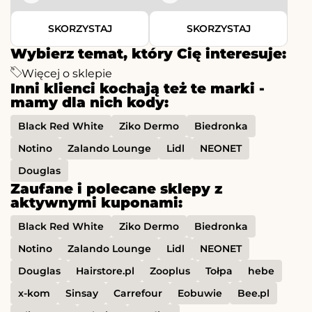
SKORZYSTAJ
SKORZYSTAJ
Wybierz temat, który Cię interesuje:
Więcej o sklepie
Inni klienci kochają też te marki -
mamy dla nich kody:
Black Red White
Ziko Dermo
Biedronka
Notino
Zalando Lounge
Lidl
NEONET
Douglas
Zaufane i polecane sklepy z
aktywnymi kuponami:
Black Red White
Ziko Dermo
Biedronka
Notino
Zalando Lounge
Lidl
NEONET
Douglas
Hairstore.pl
Zooplus
Tołpa
hebe
x-kom
Sinsay
Carrefour
Eobuwie
Bee.pl