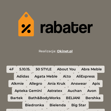
Realizacja:
Okinet.pl
4F
5.10.15.
50 STYLE
About You
Abra Meble
Adidas
Agata Meble
Al.to
AliExpress
Alkmie
Allegro
Ania Kruk
Answear
Apis
Apteka Gemini
Astratex
Auchan
Avon
Bartek
Bath&BodyWorks
BELIANI
Bershka
Biedronka
Bielenda
Big Star