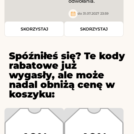
odwołania.
do 31.07.2027 23:59
SKORZYSTAJ
SKORZYSTAJ
Spóźniłeś się? Te kody
rabatowe już
wygasły, ale może
nadal obniżą cenę w
koszyku: