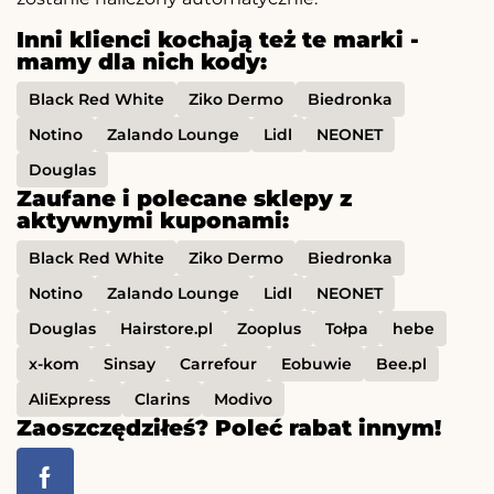
Inni klienci kochają też te marki -
mamy dla nich kody:
Black Red White
Ziko Dermo
Biedronka
Notino
Zalando Lounge
Lidl
NEONET
Douglas
Zaufane i polecane sklepy z
aktywnymi kuponami:
Black Red White
Ziko Dermo
Biedronka
Notino
Zalando Lounge
Lidl
NEONET
Douglas
Hairstore.pl
Zooplus
Tołpa
hebe
x-kom
Sinsay
Carrefour
Eobuwie
Bee.pl
AliExpress
Clarins
Modivo
Zaoszczędziłeś? Poleć rabat innym!