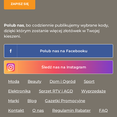
Polub nas
, bo codziennie publikujemy wybrane kody,
dzięki którym zostanie więcej złotówek w Twojej
kieszeni.
Polub nas na Facebooku
Śledź nas na Instagram
Moda
Beauty
Dom i Ogród
Sport
Elektronika
Sprzęt RTV i AGD
Wyprzedaże
Marki
Blog
Gazetki Promocyjne
Kontakt
O nas
Regulamin Rabater
FAQ