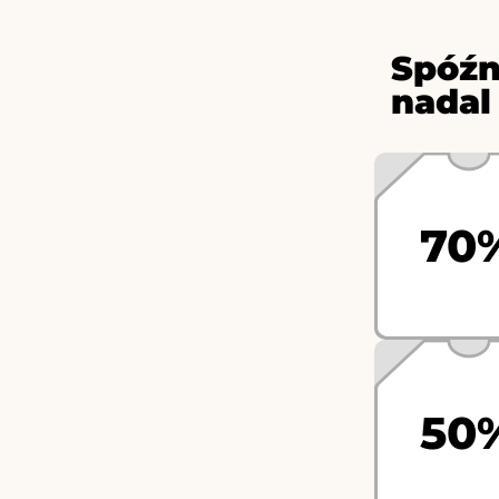
Spóźn
nadal
70
50