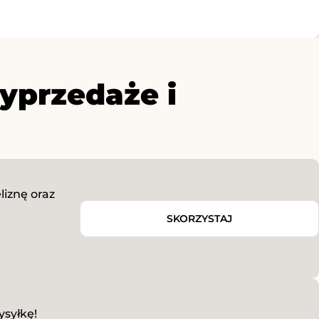
yprzedaże i
eliznę oraz
SKORZYSTAJ
syłkę!