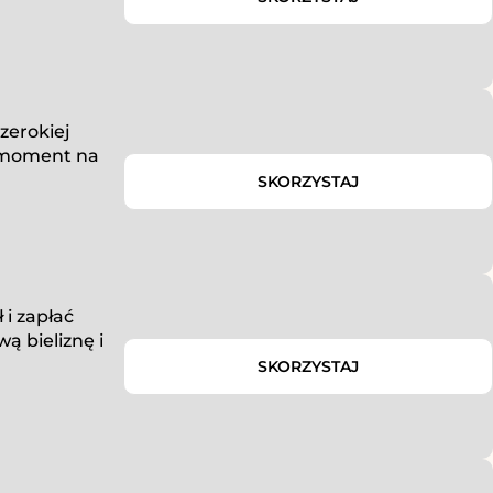
szerokiej
y moment na
SKORZYSTAJ
i zapłać
ą bieliznę i
SKORZYSTAJ