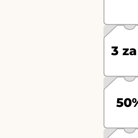
3 za
50