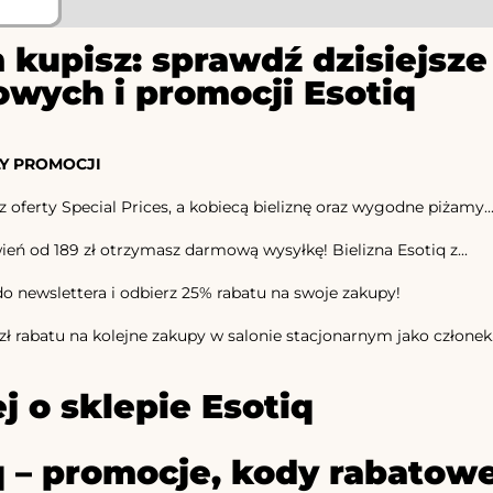
 kupisz: sprawdź dzisiejs
owych i promocji Esotiq
Y PROMOCJI
z oferty Special Prices, a kobiecą bieliznę oraz wygodne piżamy..
eń od 189 zł otrzymasz darmową wysyłkę! Bielizna Esotiq z...
do newslettera i odbierz 25% rabatu na swoje zakupy!
zł rabatu na kolejne zakupy w salonie stacjonarnym jako członek.
j o sklepie Esotiq
q – promocje, kody rabatowe