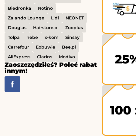
Biedronka
Notino
Zalando Lounge
Lidl
NEONET
Douglas
Hairstore.pl
Zooplus
Tołpa
hebe
x-kom
Sinsay
Carrefour
Eobuwie
Bee.pl
25
AliExpress
Clarins
Modivo
Zaoszczędziłeś? Poleć rabat
innym!
100 