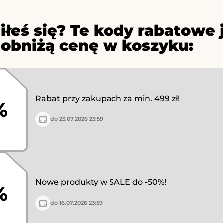
iłeś się? Te kody rabatowe 
 obniżą cenę w koszyku:
Rabat przy zakupach za min. 499 zł!
%
do 23.07.2026 23:59
Nowe produkty w SALE do -50%!
%
do 16.07.2026 23:59