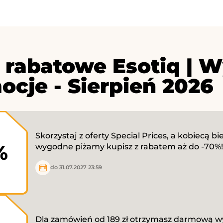
 rabatowe Esotiq | W
ocje - Sierpień 2026
Skorzystaj z oferty Special Prices, a kobiecą bi
%
wygodne piżamy kupisz z rabatem aż do -70%!
do 31.07.2027 23:59
Dla zamówień od 189 zł otrzymasz darmową wy