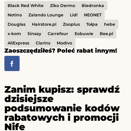
Black Red White
Ziko Dermo
Biedronka
Notino
Zalando Lounge
Lidl
NEONET
Douglas
Hairstore.pl
Zooplus
Tołpa
hebe
x-kom
Sinsay
Carrefour
Eobuwie
Bee.pl
AliExpress
Clarins
Modivo
Zaoszczędziłeś? Poleć rabat innym!
Zanim kupisz: sprawdź
dzisiejsze
podsumowanie kodów
rabatowych i promocji
Nife