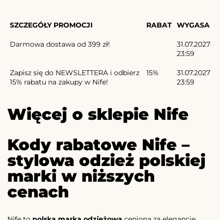
SZCZEGÓŁY PROMOCJI
RABAT
WYGASA
Darmowa dostawa od 399 zł!
31.07.2027
23:59
Zapisz się do NEWSLETTERA i odbierz
15%
31.07.2027
15% rabatu na zakupy w Nife!
23:59
Więcej o sklepie Nife
Kody rabatowe Nife –
stylowa odzież polskiej
marki w niższych
cenach
Nife to
polska marka odzieżowa
ceniona za elegancję,