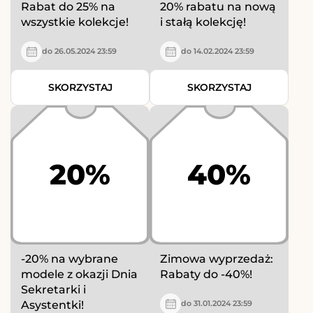
Rabat do 25% na
20% rabatu na nową
wszystkie kolekcje!
i stałą kolekcję!
do 26.05.2024 23:59
do 14.02.2024 23:59
SKORZYSTAJ
SKORZYSTAJ
20%
40%
-20% na wybrane
Zimowa wyprzedaż:
modele z okazji Dnia
Rabaty do -40%!
Sekretarki i
Asystentki!
do 31.01.2024 23:59