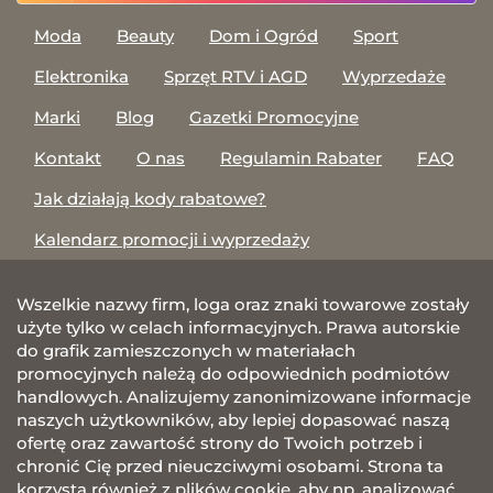
Moda
Beauty
Dom i Ogród
Sport
Elektronika
Sprzęt RTV i AGD
Wyprzedaże
Marki
Blog
Gazetki Promocyjne
Kontakt
O nas
Regulamin Rabater
FAQ
Jak działają kody rabatowe?
Kalendarz promocji i wyprzedaży
Wszelkie nazwy firm, loga oraz znaki towarowe zostały
użyte tylko w celach informacyjnych. Prawa autorskie
do grafik zamieszczonych w materiałach
promocyjnych należą do odpowiednich podmiotów
handlowych. Analizujemy zanonimizowane informacje
naszych użytkowników, aby lepiej dopasować naszą
ofertę oraz zawartość strony do Twoich potrzeb i
chronić Cię przed nieuczciwymi osobami. Strona ta
korzysta również z plików cookie, aby np. analizować