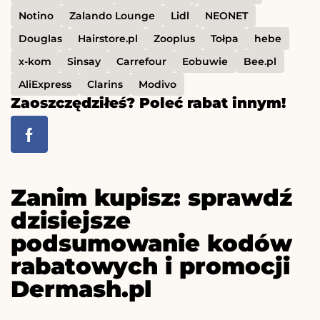
Notino
Zalando Lounge
Lidl
NEONET
Douglas
Hairstore.pl
Zooplus
Tołpa
hebe
x-kom
Sinsay
Carrefour
Eobuwie
Bee.pl
AliExpress
Clarins
Modivo
Zaoszczędziłeś? Poleć rabat innym!
Zanim kupisz: sprawdź
dzisiejsze
podsumowanie kodów
rabatowych i promocji
Dermash.pl