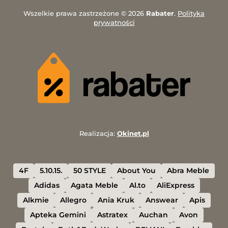
Wszelkie prawa zastrzeżone © 2026
Rabater
.
Polityka
prywatności
Realizacja:
Okinet.pl
4F
5.10.15.
50 STYLE
About You
Abra Meble
Adidas
Agata Meble
Al.to
AliExpress
Alkmie
Allegro
Ania Kruk
Answear
Apis
Apteka Gemini
Astratex
Auchan
Avon