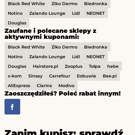
Black Red White
Ziko Dermo
Biedronka
Notino
Zalando Lounge
Lidl
NEONET
Douglas
Zaufane i polecane sklepy z
aktywnymi kuponami:
Black Red White
Ziko Dermo
Biedronka
Notino
Zalando Lounge
Lidl
NEONET
Douglas
Hairstore.pl
Zooplus
Tołpa
hebe
x-kom
Sinsay
Carrefour
Eobuwie
Bee.pl
AliExpress
Clarins
Modivo
Zaoszczędziłeś? Poleć rabat innym!
Zanim kupisz: sprawdź