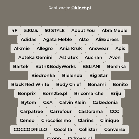
Realizacja:
Okinet.pl
4F
5.10.15.
50 STYLE
About You
Abra Meble
Adidas
Agata Meble
Al.to
AliExpress
Alkmie
Allegro
Ania Kruk
Answear
Apis
Apteka Gemini
Astratex
Auchan
Avon
Bartek
Bath&BodyWorks
BELIANI
Bershka
Biedronka
Bielenda
Big Star
Black Red White
Body Chief
Bonami
Bonito
Bonprix
Born2be.pl
Bricomarche
Briju
Bytom
C&A
Calvin Klein
Calzedonia
Carpatree
Carrefour
Castorama
CCC
Ceneo
Chocolissimo
Clarins
Clinique
COCCODRILLO
Cocolita
Collistar
Converse
Cropp
Cyfrowe.pl