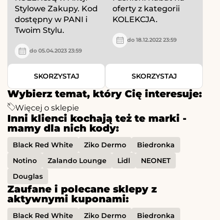
Stylowe Zakupy. Kod
oferty z kategorii
dostępny w PANI i
KOLEKCJA.
Twoim Stylu.
do 18.12.2022 23:59
do 05.04.2023 23:59
SKORZYSTAJ
SKORZYSTAJ
Wybierz temat, który Cię interesuje:
Więcej o sklepie
Inni klienci kochają też te marki -
mamy dla nich kody:
Black Red White
Ziko Dermo
Biedronka
Notino
Zalando Lounge
Lidl
NEONET
Douglas
Zaufane i polecane sklepy z
aktywnymi kuponami:
Black Red White
Ziko Dermo
Biedronka