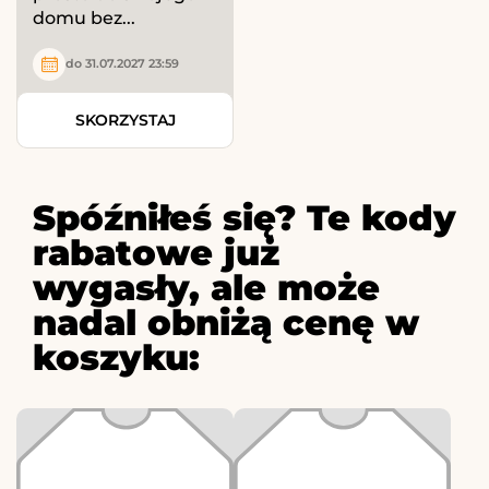
domu bez...
do 31.07.2027 23:59
SKORZYSTAJ
Spóźniłeś się? Te kody
rabatowe już
wygasły, ale może
nadal obniżą cenę w
koszyku: