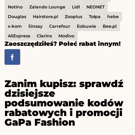
Notino
Zalando Lounge
Lidl
NEONET
Douglas
Hairstore.pl
Zooplus
Tołpa
hebe
x-kom
Sinsay
Carrefour
Eobuwie
Bee.pl
AliExpress
Clarins
Modivo
Zaoszczędziłeś? Poleć rabat innym!
Zanim kupisz: sprawdź
dzisiejsze
podsumowanie kodów
rabatowych i promocji
GaPa Fashion