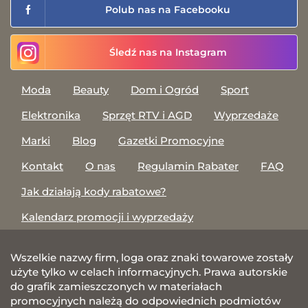
Polub nas na Facebooku
Śledź nas na Instagram
Moda
Beauty
Dom i Ogród
Sport
Elektronika
Sprzęt RTV i AGD
Wyprzedaże
Marki
Blog
Gazetki Promocyjne
Kontakt
O nas
Regulamin Rabater
FAQ
Jak działają kody rabatowe?
Kalendarz promocji i wyprzedaży
Wszelkie nazwy firm, loga oraz znaki towarowe zostały
użyte tylko w celach informacyjnych. Prawa autorskie
do grafik zamieszczonych w materiałach
promocyjnych należą do odpowiednich podmiotów