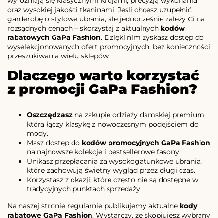
wyróżniają się klasycznymi krojami, precyzją wykonania
oraz wysokiej jakości tkaninami. Jeśli chcesz uzupełnić
garderobę o stylowe ubrania, ale jednocześnie zależy Ci na
rozsądnych cenach – skorzystaj z aktualnych
kodów
rabatowych GaPa Fashion
. Dzięki nim zyskasz dostęp do
wyselekcjonowanych ofert promocyjnych, bez konieczności
przeszukiwania wielu sklepów.
Dlaczego warto korzystać
z promocji GaPa Fashion?
Oszczędzasz
na zakupie odzieży damskiej premium,
która łączy klasykę z nowoczesnym podejściem do
mody.
Masz dostęp do
kodów promocyjnych GaPa Fashion
na najnowsze kolekcje i bestsellerowe fasony.
Unikasz przepłacania za wysokogatunkowe ubrania,
które zachowują świetny wygląd przez długi czas.
Korzystasz z okazji, które często nie są dostępne w
tradycyjnych punktach sprzedaży.
Na naszej stronie regularnie publikujemy aktualne
kody
rabatowe GaPa Fashion
. Wystarczy, że skopiujesz wybrany