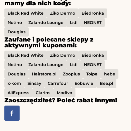
mamy dla nich kody:
Black Red White
Ziko Dermo
Biedronka
Notino
Zalando Lounge
Lidl
NEONET
Douglas
Zaufane i polecane sklepy z
aktywnymi kuponami:
Black Red White
Ziko Dermo
Biedronka
Notino
Zalando Lounge
Lidl
NEONET
Douglas
Hairstore.pl
Zooplus
Tołpa
hebe
x-kom
Sinsay
Carrefour
Eobuwie
Bee.pl
AliExpress
Clarins
Modivo
Zaoszczędziłeś? Poleć rabat innym!