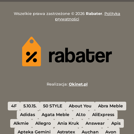
Wszelkie prawa zastrzeżone © 2026
Rabater
.
Polityka
prywatności
Realizacja:
Okinet.pl
4F
5.10.15.
50 STYLE
About You
Abra Meble
Adidas
Agata Meble
Al.to
AliExpress
Alkmie
Allegro
Ania Kruk
Answear
Apis
Apteka Gemini
Astratex
Auchan
Avon