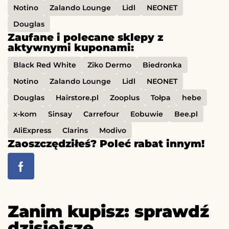
Notino
Zalando Lounge
Lidl
NEONET
Douglas
Zaufane i polecane sklepy z
aktywnymi kuponami:
Black Red White
Ziko Dermo
Biedronka
Notino
Zalando Lounge
Lidl
NEONET
Douglas
Hairstore.pl
Zooplus
Tołpa
hebe
x-kom
Sinsay
Carrefour
Eobuwie
Bee.pl
AliExpress
Clarins
Modivo
Zaoszczędziłeś? Poleć rabat innym!
Zanim kupisz: sprawdź
dzisiejsze