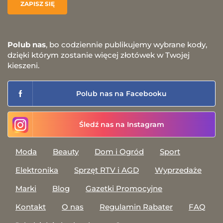
Polub nas
, bo codziennie publikujemy wybrane kody,
dzięki którym zostanie więcej złotówek w Twojej
kieszeni.
Polub nas na Facebooku
Śledź nas na Instagram
Moda
Beauty
Dom i Ogród
Sport
Elektronika
Sprzęt RTV i AGD
Wyprzedaże
Marki
Blog
Gazetki Promocyjne
Kontakt
O nas
Regulamin Rabater
FAQ