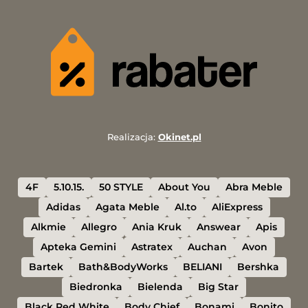
Realizacja:
Okinet.pl
4F
5.10.15.
50 STYLE
About You
Abra Meble
Adidas
Agata Meble
Al.to
AliExpress
Alkmie
Allegro
Ania Kruk
Answear
Apis
Apteka Gemini
Astratex
Auchan
Avon
Bartek
Bath&BodyWorks
BELIANI
Bershka
Biedronka
Bielenda
Big Star
Black Red White
Body Chief
Bonami
Bonito