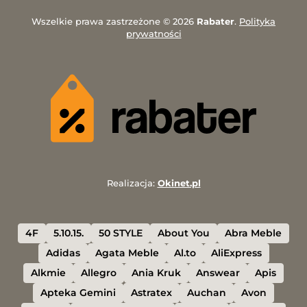
Wszelkie prawa zastrzeżone © 2026
Rabater
.
Polityka
prywatności
Realizacja:
Okinet.pl
4F
5.10.15.
50 STYLE
About You
Abra Meble
Adidas
Agata Meble
Al.to
AliExpress
Alkmie
Allegro
Ania Kruk
Answear
Apis
Apteka Gemini
Astratex
Auchan
Avon