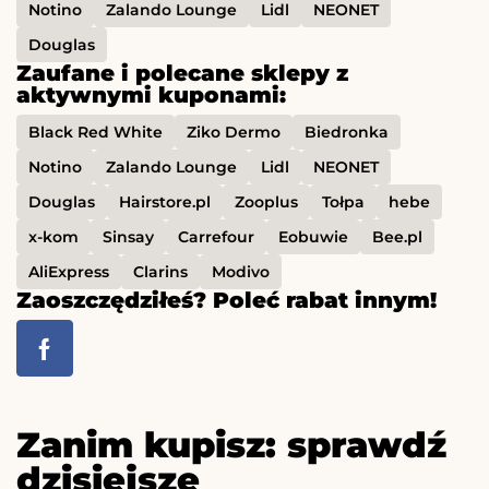
Notino
Zalando Lounge
Lidl
NEONET
Douglas
Zaufane i polecane sklepy z
aktywnymi kuponami:
Black Red White
Ziko Dermo
Biedronka
Notino
Zalando Lounge
Lidl
NEONET
Douglas
Hairstore.pl
Zooplus
Tołpa
hebe
x-kom
Sinsay
Carrefour
Eobuwie
Bee.pl
AliExpress
Clarins
Modivo
Zaoszczędziłeś? Poleć rabat innym!
Zanim kupisz: sprawdź
dzisiejsze