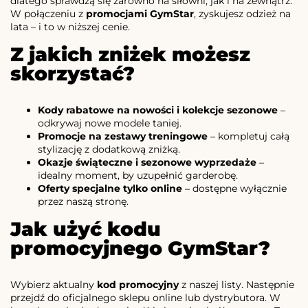
dlatego sprawdzą się zarówno na siłowni, jak i na zewnątrz.
W połączeniu z
promocjami GymStar
, zyskujesz odzież na
lata – i to w niższej cenie.
Z jakich zniżek możesz
skorzystać?
Kody rabatowe na nowości i kolekcje sezonowe
–
odkrywaj nowe modele taniej.
Promocje na zestawy treningowe
– kompletuj całą
stylizację z dodatkową zniżką.
Okazje świąteczne i sezonowe wyprzedaże
–
idealny moment, by uzupełnić garderobę.
Oferty specjalne tylko online
– dostępne wyłącznie
przez naszą stronę.
Jak użyć kodu
promocyjnego GymStar?
Wybierz aktualny
kod promocyjny
z naszej listy. Następnie
przejdź do oficjalnego sklepu online lub dystrybutora. W