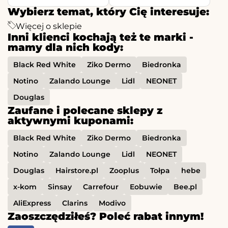
Wybierz temat, który Cię interesuje:
Więcej o sklepie
Inni klienci kochają też te marki -
mamy dla nich kody:
Black Red White
Ziko Dermo
Biedronka
Notino
Zalando Lounge
Lidl
NEONET
Douglas
Zaufane i polecane sklepy z
aktywnymi kuponami:
Black Red White
Ziko Dermo
Biedronka
Notino
Zalando Lounge
Lidl
NEONET
Douglas
Hairstore.pl
Zooplus
Tołpa
hebe
x-kom
Sinsay
Carrefour
Eobuwie
Bee.pl
AliExpress
Clarins
Modivo
Zaoszczędziłeś? Poleć rabat innym!