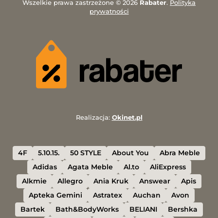
Wszelkie prawa zastrzeżone © 2026
Rabater
.
Polityka
prywatności
Realizacja:
Okinet.pl
4F
5.10.15.
50 STYLE
About You
Abra Meble
Adidas
Agata Meble
Al.to
AliExpress
Alkmie
Allegro
Ania Kruk
Answear
Apis
Apteka Gemini
Astratex
Auchan
Avon
Bartek
Bath&BodyWorks
BELIANI
Bershka