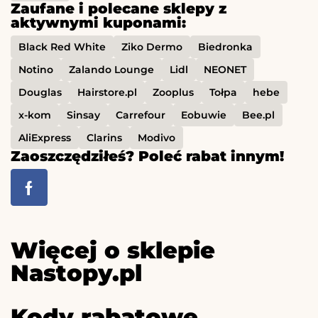
Zaufane i polecane sklepy z
aktywnymi kuponami:
Black Red White
Ziko Dermo
Biedronka
Notino
Zalando Lounge
Lidl
NEONET
Douglas
Hairstore.pl
Zooplus
Tołpa
hebe
x-kom
Sinsay
Carrefour
Eobuwie
Bee.pl
AliExpress
Clarins
Modivo
Zaoszczędziłeś? Poleć rabat innym!
Więcej o sklepie
Nastopy.pl
Kody rabatowe