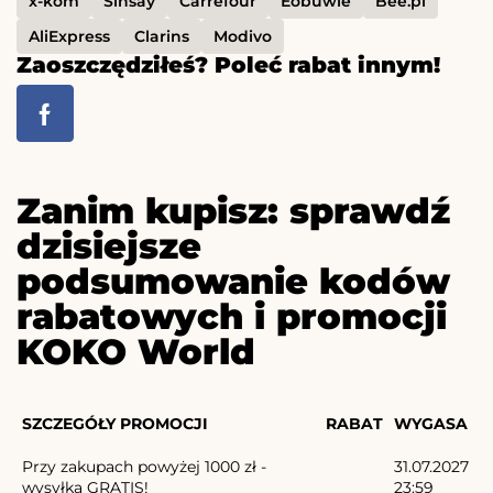
x-kom
Sinsay
Carrefour
Eobuwie
Bee.pl
AliExpress
Clarins
Modivo
Zaoszczędziłeś? Poleć rabat innym!
Zanim kupisz: sprawdź
dzisiejsze
podsumowanie kodów
rabatowych i promocji
KOKO World
SZCZEGÓŁY PROMOCJI
RABAT
WYGASA
Przy zakupach powyżej 1000 zł -
31.07.2027
wysyłka GRATIS!
23:59