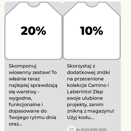
20%
10%
Skomponuj
Skorzystaj z
wiosenny zestaw! To
dodatkowej zniżki
właśnie teraz
na przecenione
najlepiej sprawdzają
kolekcje Camino i
się warstwy -
Laberinto! Złap
wygodne,
swoje ulubione
funkcjonalne i
projekty, zanim
dopasowane do
znikną z magazynu!
Twojego rytmu dnia
Użyj kodu...
oraz...
do 01.03.2026 23:59