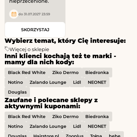
nieprzecenione.
do 31.07.2027 23:59
SKORZYSTAJ
Wybierz temat, który Cię interesuje:
Więcej o sklepie
Inni klienci kochają też te marki -
mamy dla nich kody:
Black Red White
Ziko Dermo
Biedronka
Notino
Zalando Lounge
Lidl
NEONET
Douglas
Zaufane i polecane sklepy z
aktywnymi kuponami:
Black Red White
Ziko Dermo
Biedronka
Notino
Zalando Lounge
Lidl
NEONET
Douglas
Hairstore.pl
Zooplus
Tołpa
hebe