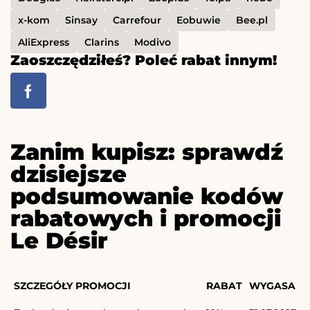
x-kom
Sinsay
Carrefour
Eobuwie
Bee.pl
AliExpress
Clarins
Modivo
Zaoszczędziłeś? Poleć rabat innym!
Zanim kupisz: sprawdź
dzisiejsze
podsumowanie kodów
rabatowych i promocji
Le Désir
SZCZEGÓŁY PROMOCJI
RABAT
WYGASA