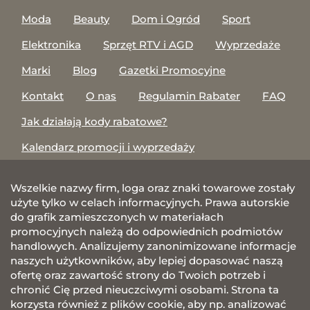
Moda
Beauty
Dom i Ogród
Sport
Elektronika
Sprzęt RTV i AGD
Wyprzedaże
Marki
Blog
Gazetki Promocyjne
Kontakt
O nas
Regulamin Rabater
FAQ
Jak działają kody rabatowe?
Kalendarz promocji i wyprzedaży
Wszelkie nazwy firm, loga oraz znaki towarowe zostały
użyte tylko w celach informacyjnych. Prawa autorskie
do grafik zamieszczonych w materiałach
promocyjnych należą do odpowiednich podmiotów
handlowych. Analizujemy zanonimizowane informacje
naszych użytkowników, aby lepiej dopasować naszą
ofertę oraz zawartość strony do Twoich potrzeb i
chronić Cię przed nieuczciwymi osobami. Strona ta
korzysta również z plików cookie, aby np. analizować