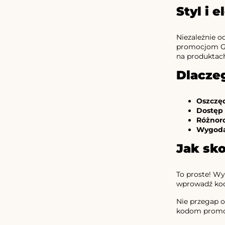
Styl i 
Niezależnie od
promocjom Go
na produktach
Dlacze
Oszczę
Dostęp 
Różnor
Wygod
Jak sk
To proste! Wy
wprowadź kod 
Nie przegap o
kodom promoc