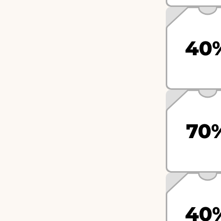
40
70
40