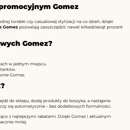
em promocyjnym Gomez
nej torebki czy casualowej stylizacji na co dzień, dzięki
ne Gomez
pozwalają zaoszczędzić nawet kilkadziesiąt procent
towych Gomez?
żach w jednym miejscu.
ktantów.
ronie Gomez.
z?
rzejdź do sklepu, dodaj produkty do koszyka, a następnie
iczy się automatycznie – bez dodatkowych formalności.
eżąco z najlepszymi rabatami. Dzięki Gomez i aktualnym
acznie mniej.