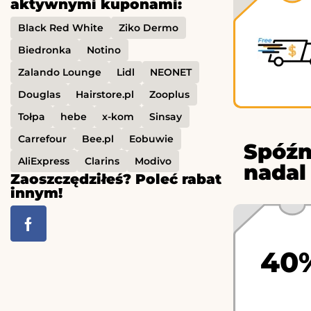
aktywnymi kuponami:
Black Red White
Ziko Dermo
Biedronka
Notino
Zalando Lounge
Lidl
NEONET
Douglas
Hairstore.pl
Zooplus
Tołpa
hebe
x-kom
Sinsay
Carrefour
Bee.pl
Eobuwie
Spóźn
AliExpress
Clarins
Modivo
nadal
Zaoszczędziłeś? Poleć rabat
innym!
40