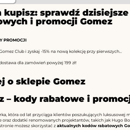
 kupisz: sprawdź dzisiejs
owych i promocji Gomez
Y PROMOCJI
Gomez Club i zyskaj -15% na nową kolekcję przy pierwszych...
ostawa dla zamówień powyżej 199 zł!
j o sklepie Gomez
 – kody rabatowe i promo
a, która od lat przyciąga klientów poszukujących luksusowej mo
e oraz dodatki renomowanych projektantów, takich jak Hugo Bos
 stronie możesz skorzystać z
aktualnych kodów rabatowych G