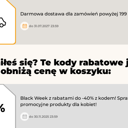
Darmowa dostawa dla zamówień powyżej 199 z
do 31.07.2027 23:59
iłeś się? Te kody rabatowe 
 obniżą cenę w koszyku:
Black Week z rabatami do -40% z kodem! Spr
%
promocyjne produkty dla kobiet!
do 30.11.2025 23:59