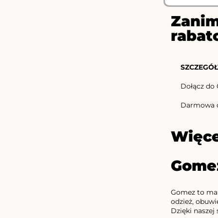
Zanim
rabat
SZCZEGÓŁ
Dołącz do 
Darmowa d
Więce
Gomez
Gomez to mark
odzież, obuwi
Dzięki naszej