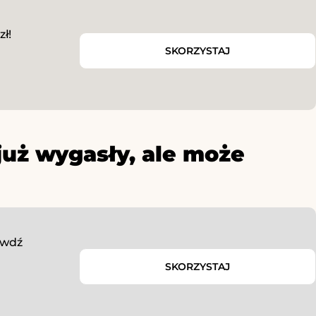
ł!
SKORZYSTAJ
już wygasły, ale może
awdź
SKORZYSTAJ