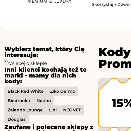
Skorzystaj z 2 zw
Kody
Wybierz temat, który Cię
interesuje:
Prom
Więcej o sklepie
Inni klienci kochają też te
marki - mamy dla nich
kody:
Black Red White
Ziko Dermo
15
Biedronka
Notino
Zalando Lounge
Lidl
NEONET
Douglas
Zaufane i polecane sklepy z