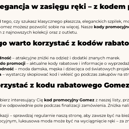
elegancja w zasięgu ręki – z kod
 tego, czy szukasz klasycznego płaszcza, eleganckich szpilek, mod
mez możesz pozwolić sobie na więcej. Nasze
kody promocyj
 z najnowszych kolekcji oraz z outletu.
go warto korzystać z kodów raba
dność
– atrakcyjne zniżki na odzież i dodatki znanych marek.
do promocji
– aktualne kody rabatowe i informacje o wyprzeda
odność
– moda damska, męska i dziecięca od światowych proje
a
– wystarczy skopiować kod i wkleić go podczas zakupów na st
orzystać z kodu rabatowego Gome
bierz interesujący Cię
kod promocyjny Gomez
z naszej listy, p
w odpowiednie pole podczas finalizacji zamówienia. Zniżka nal
kazji – sprawdzaj regularnie naszą stronę, aby zawsze być na bi
yjnym, luksusowa moda może być na wyciągnięcie ręki – za zn