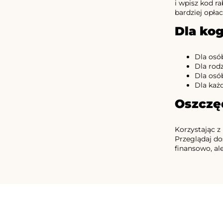
i wpisz kod r
bardziej opłac
Dla kog
Dla osó
Dla rodz
Dla osó
Dla każd
Oszczę
Korzystając z
Przeglądaj do
finansowo, al