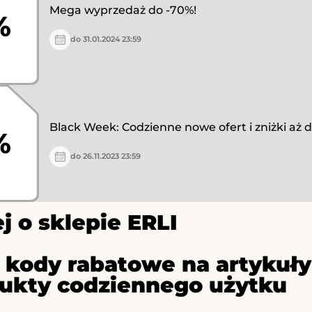
Mega wyprzedaż do -70%!
%
do 31.01.2024 23:59
Black Week: Codzienne nowe ofert i zniżki aż 
%
do 26.11.2023 23:59
j o sklepie ERLI
– kody rabatowe na artyku
dukty codziennego użytku