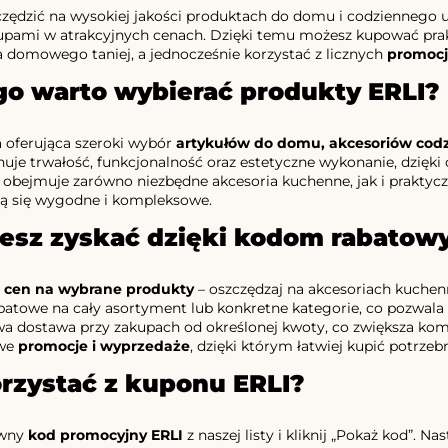
zędzić na wysokiej jakości produktach do domu i codziennego u
akupami w atrakcyjnych cenach. Dzięki temu możesz kupować prakt
domowego taniej, a jednocześnie korzystać z licznych
promocj
go warto wybierać produkty ERLI?
 oferująca szeroki wybór
artykułów do domu, akcesoriów co
uje trwałość, funkcjonalność oraz estetyczne wykonanie, dzięk
 obejmuje zarówno niezbędne akcesoria kuchenne, jak i praktycz
ją się wygodne i kompleksowe.
esz zyskać dzięki kodom rabatow
 cen na wybrane produkty
– oszczędzaj na akcesoriach kuchenn
batowe na cały asortyment lub konkretne kategorie, co pozwala 
 dostawa przy zakupach od określonej kwoty, co zwiększa kom
we
promocje i wyprzedaże
, dzięki którym łatwiej kupić potrzeb
orzystać z kuponu ERLI?
ywny
kod promocyjny ERLI
z naszej listy i kliknij „Pokaż kod”. 