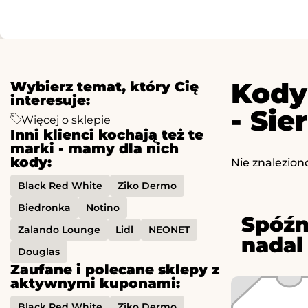
Kody
Wybierz temat, który Cię
interesuje:
- Sie
Więcej o sklepie
Inni klienci kochają też te
marki - mamy dla nich
kody:
Nie znalezion
Black Red White
Ziko Dermo
Biedronka
Notino
Spóźn
Zalando Lounge
Lidl
NEONET
nadal
Douglas
Zaufane i polecane sklepy z
aktywnymi kuponami:
Black Red White
Ziko Dermo