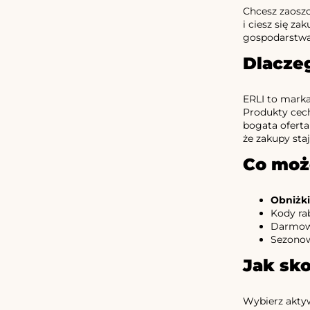
Chcesz zaoszc
i ciesz się z
gospodarstwa 
Dlacze
ERLI to marka
Produkty cech
bogata oferta
że zakupy sta
Co moż
Obniżki
Kody ra
Darmowa
Sezono
Jak sk
Wybierz akt