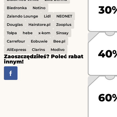
30
Biedronka
Notino
Zalando Lounge
Lidl
NEONET
Douglas
Hairstore.pl
Zooplus
Tołpa
hebe
x-kom
Sinsay
Carrefour
Eobuwie
Bee.pl
AliExpress
Clarins
Modivo
40
Zaoszczędziłeś? Poleć rabat
innym!
60