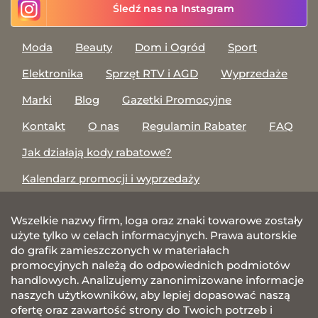
Śledź nas na Instagram
Moda
Beauty
Dom i Ogród
Sport
Elektronika
Sprzęt RTV i AGD
Wyprzedaże
Marki
Blog
Gazetki Promocyjne
Kontakt
O nas
Regulamin Rabater
FAQ
Jak działają kody rabatowe?
Kalendarz promocji i wyprzedaży
Wszelkie nazwy firm, loga oraz znaki towarowe zostały
użyte tylko w celach informacyjnych. Prawa autorskie
do grafik zamieszczonych w materiałach
promocyjnych należą do odpowiednich podmiotów
handlowych. Analizujemy zanonimizowane informacje
naszych użytkowników, aby lepiej dopasować naszą
ofertę oraz zawartość strony do Twoich potrzeb i