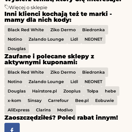
Więcej o sklepie
Inni klienci kochają też te marki -
mamy dla nich kody:
Black Red White
Ziko Dermo
Biedronka
Notino
Zalando Lounge
Lidl
NEONET
Douglas
Zaufane i polecane sklepy z
aktywnymi kuponami:
Black Red White
Ziko Dermo
Biedronka
Notino
Zalando Lounge
Lidl
NEONET
Douglas
Hairstore.pl
Zooplus
Tołpa
hebe
x-kom
Sinsay
Carrefour
Bee.pl
Eobuwie
AliExpress
Clarins
Modivo
Zaoszczędziłeś? Poleć rabat innym!