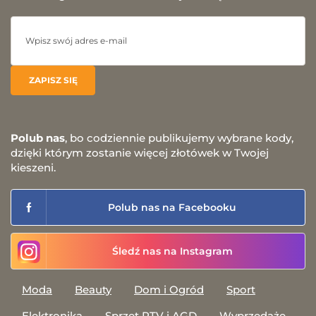
Polub nas
, bo codziennie publikujemy wybrane kody,
dzięki którym zostanie więcej złotówek w Twojej
kieszeni.
Polub nas na Facebooku
Śledź nas na Instagram
Moda
Beauty
Dom i Ogród
Sport
Elektronika
Sprzęt RTV i AGD
Wyprzedaże