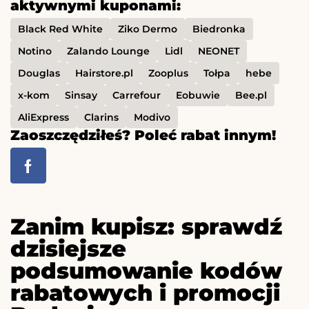
aktywnymi kuponami:
Black Red White
Ziko Dermo
Biedronka
Notino
Zalando Lounge
Lidl
NEONET
Douglas
Hairstore.pl
Zooplus
Tołpa
hebe
x-kom
Sinsay
Carrefour
Eobuwie
Bee.pl
AliExpress
Clarins
Modivo
Zaoszczędziłeś? Poleć rabat innym!
Zanim kupisz: sprawdź
dzisiejsze
podsumowanie kodów
rabatowych i promocji