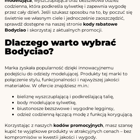
modelująca
, wyszczuplająca oraz bezszwowa odzież
codzienna, która podkreśla sylwetkę i zapewnia wygodę
przez cały dzień. Jeśli szukasz sposobu na to, by poczuć się
świetnie we własnym ciele i jednocześnie zaoszczędzić,
sprawdź dostępne na naszej stronie
kody rabatowe
Bodyciao
i skorzystaj z aktualnych promocji.
Dlaczego warto wybrać
Bodyciao?
Marka zyskała popularność dzięki innowacyjnemu
podejściu do odzieży modelującej. Produkty tej marki to
połączenie stylu, funkcjonalności i najwyższej jakości
materiałów. W ofercie znajdziesz m.in.:
bieliznę wyszczuplającą i podkreślającą talię,
body modelujące sylwetkę,
biustonosze bezszwowe i wygodne legginsy,
odzież codzienną łączącą modę z funkcją korygującą.
Korzystając z naszych
kodów promocyjnych
, masz szansę
kupić te wyjątkowe produkty w atrakcyjnych cenach – bez
kompromisów w kwestii jakości i wygody.