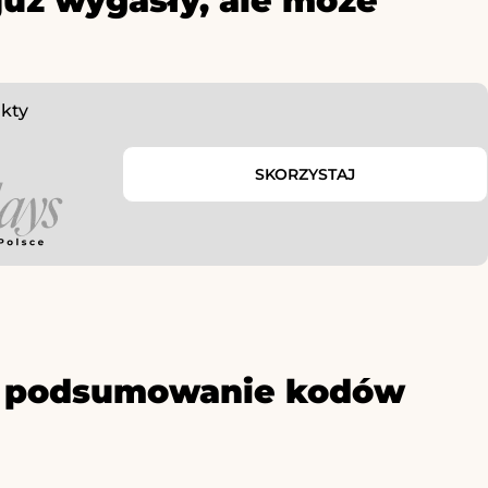
już wygasły, ale może
kty
SKORZYSTAJ
ze podsumowanie kodów