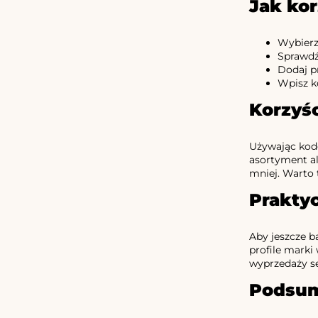
Jak ko
Wybierz
Sprawdź
Dodaj p
Wpisz k
Korzyśc
Używając kodó
asortyment al
mniej. Warto 
Prakty
Aby jeszcze b
profile marki
wyprzedaży se
Podsu