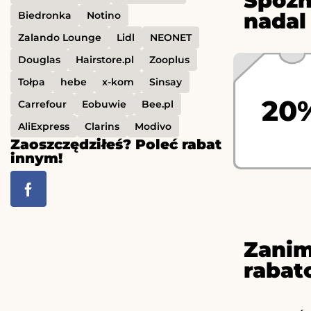
Spóźn
nadal
Biedronka
Notino
Zalando Lounge
Lidl
NEONET
Douglas
Hairstore.pl
Zooplus
Tołpa
hebe
x-kom
Sinsay
20
Carrefour
Eobuwie
Bee.pl
AliExpress
Clarins
Modivo
Zaoszczędziłeś? Poleć rabat
innym!
Zanim
rabat