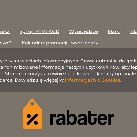
onika
Sprzęt RTV i AGD
Wyprzedaże
Marki
Bl
towe?
Kalendarz promocji i wyprzedaży
żyte tylko w celach informacyjnych. Prawa autorskie do gr
nonimizowane informacje naszych użytkowników, aby lepie
 Strona ta korzysta również z plików cookie, aby np. anali
darce. Dowiedz się więcej w
Informacjach o Cookies.
ci