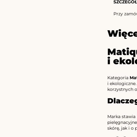
SZCZEGÓŁ
Przy zamów
Więce
Matiq
i eko
Kategoria
Ma
i ekologiczne
korzystnych o
Dlacze
Marka stawia 
pielęgnacyjne
skórę, jak i o 