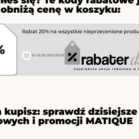
iłeś się? Te kody rabatowe 
 obniżą cenę w koszyku:
Rabat 20% na wszystkie nieprzecenione produ
%
do 19.09.2021 00:00
 kupisz: sprawdź dzisiejs
owych i promocji MATIQUE