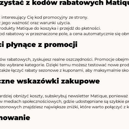
rzystać z kodów rabatowych Matiq
 interesujący Cię kod promocyjny ze strony.
 jego ważność oraz warunki użycia.
rodukty Matique do koszyka i przejdź do płatności.
od rabatowy w przeznaczone pole, a cena automatycznie się obn
i płynące z promocji
w rabatowych, zyskujesz realne oszczędności. Promocje obejmu
bo wybrane kategorie. Dzięki temu możesz testować nowe produ
także łączyć rabaty sezonowe z kuponami, aby maksymalnie skorz
czne wskazówki zakupowe
ardziej obniżyć koszty, subskrybuj newsletter Matique, poniewa
 w mediach społecznościowych, gdzie udostępniane są szybkie 
zonowych znajdziesz największe zniżki, które warto połączyć 
mowanie