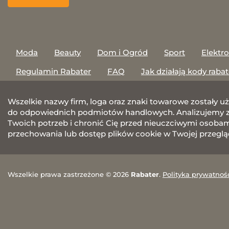
Moda
Beauty
Dom i Ogród
Sport
Elektr
Regulamin Rabater
FAQ
Jak działają kody raba
Wszelkie nazwy firm, loga oraz znaki towarowe zostały u
do odpowiednich podmiotów handlowych. Analizujemy za
Twoich potrzeb i chronić Cię przed nieuczciwymi osobami.
przechowania lub dostęp plików cookie w Twojej przeglą
Wszelkie prawa zastrzeżone © 2026
Rabater
.
Polityka prywatnoś