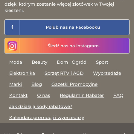
dzięki którym zostanie więcej złotówek w Twojej
kieszeni.
Polub nas na Facebooku
Śledź nas na Instagram
Moda
Beauty
Dom i Ogród
Sport
Elektronika
Sprzęt RTV i AGD
Wyprzedaże
Marki
Blog
Gazetki Promocyjne
Kontakt
O nas
Regulamin Rabater
FAQ
Jak działają kody rabatowe?
Kalendarz promocji i wyprzedaży