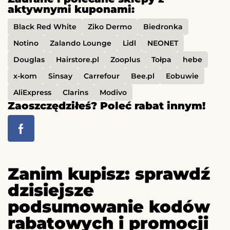
aktywnymi kuponami:
Black Red White
Ziko Dermo
Biedronka
Notino
Zalando Lounge
Lidl
NEONET
Douglas
Hairstore.pl
Zooplus
Tołpa
hebe
x-kom
Sinsay
Carrefour
Bee.pl
Eobuwie
AliExpress
Clarins
Modivo
Zaoszczędziłeś? Poleć rabat innym!
Zanim kupisz: sprawdź
dzisiejsze
podsumowanie kodów
rabatowych i promocji