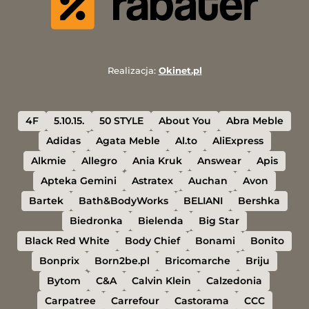
Realizacja:
Okinet.pl
4F
5.10.15.
50 STYLE
About You
Abra Meble
Adidas
Agata Meble
Al.to
AliExpress
Alkmie
Allegro
Ania Kruk
Answear
Apis
Apteka Gemini
Astratex
Auchan
Avon
Bartek
Bath&BodyWorks
BELIANI
Bershka
Biedronka
Bielenda
Big Star
Black Red White
Body Chief
Bonami
Bonito
Bonprix
Born2be.pl
Bricomarche
Briju
Bytom
C&A
Calvin Klein
Calzedonia
Carpatree
Carrefour
Castorama
CCC