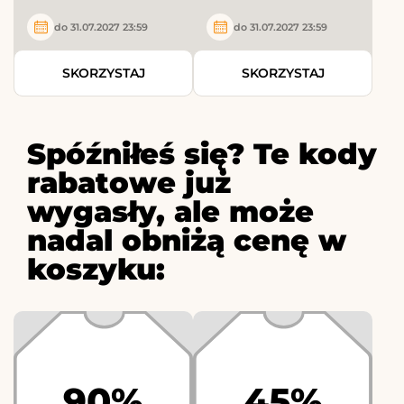
do 31.07.2027 23:59
do 31.07.2027 23:59
SKORZYSTAJ
SKORZYSTAJ
Spóźniłeś się? Te kody
rabatowe już
wygasły, ale może
nadal obniżą cenę w
koszyku:
90%
45%