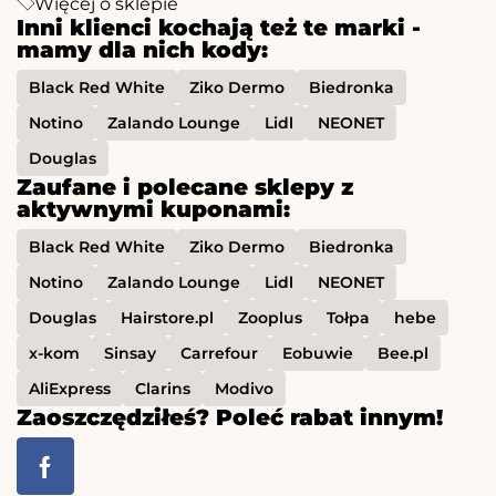
Więcej o sklepie
Inni klienci kochają też te marki -
mamy dla nich kody:
Black Red White
Ziko Dermo
Biedronka
Notino
Zalando Lounge
Lidl
NEONET
Douglas
Zaufane i polecane sklepy z
aktywnymi kuponami:
Black Red White
Ziko Dermo
Biedronka
Notino
Zalando Lounge
Lidl
NEONET
Douglas
Hairstore.pl
Zooplus
Tołpa
hebe
x-kom
Sinsay
Carrefour
Eobuwie
Bee.pl
AliExpress
Clarins
Modivo
Zaoszczędziłeś? Poleć rabat innym!