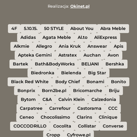
Realizacja:
Okinet.pl
4F
5.10.15.
50 STYLE
About You
Abra Meble
Adidas
Agata Meble
Al.to
AliExpress
Alkmie
Allegro
Ania Kruk
Answear
Apis
Apteka Gemini
Astratex
Auchan
Avon
Bartek
Bath&BodyWorks
BELIANI
Bershka
Biedronka
Bielenda
Big Star
Black Red White
Body Chief
Bonami
Bonito
Bonprix
Born2be.pl
Bricomarche
Briju
Bytom
C&A
Calvin Klein
Calzedonia
Carpatree
Carrefour
Castorama
CCC
Ceneo
Chocolissimo
Clarins
Clinique
COCCODRILLO
Cocolita
Collistar
Converse
Cropp
Cyfrowe.pl