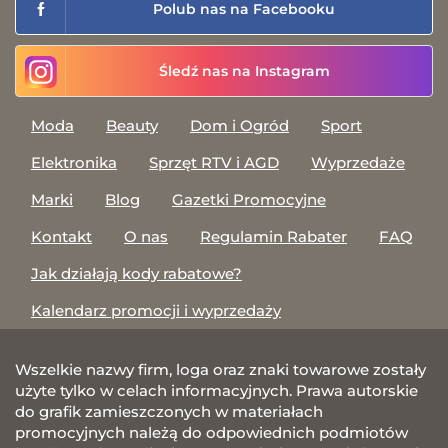
Polub nas na Facebooku
Śledź nas na Instagram
Moda
Beauty
Dom i Ogród
Sport
Elektronika
Sprzęt RTV i AGD
Wyprzedaże
Marki
Blog
Gazetki Promocyjne
Kontakt
O nas
Regulamin Rabater
FAQ
Jak działają kody rabatowe?
Kalendarz promocji i wyprzedaży
Wszelkie nazwy firm, loga oraz znaki towarowe zostały
użyte tylko w celach informacyjnych. Prawa autorskie
do grafik zamieszczonych w materiałach
promocyjnych należą do odpowiednich podmiotów