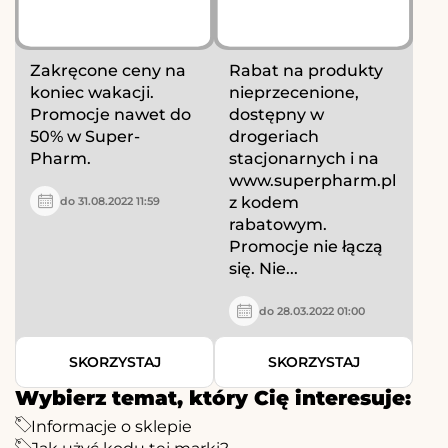
Zakręcone ceny na
Rabat na produkty
koniec wakacji.
nieprzecenione,
Promocje nawet do
dostępny w
50% w Super-
drogeriach
Pharm.
stacjonarnych i na
www.superpharm.pl
z kodem
do 31.08.2022 11:59
rabatowym.
Promocje nie łączą
się. Nie...
do 28.03.2022 01:00
SKORZYSTAJ
SKORZYSTAJ
Wybierz temat, który Cię interesuje:
Informacje o sklepie