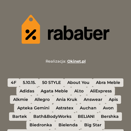
Realizacja:
Okinet.pl
4F
5.10.15.
50 STYLE
About You
Abra Meble
Adidas
Agata Meble
Al.to
AliExpress
Alkmie
Allegro
Ania Kruk
Answear
Apis
Apteka Gemini
Astratex
Auchan
Avon
Bartek
Bath&BodyWorks
BELIANI
Bershka
Biedronka
Bielenda
Big Star