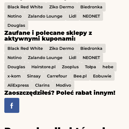
Black Red White
Ziko Dermo
Biedronka
Notino
Zalando Lounge
Lidl
NEONET
Douglas
Zaufane i polecane sklepy z
aktywnymi kuponami:
Black Red White
Ziko Dermo
Biedronka
Notino
Zalando Lounge
Lidl
NEONET
Douglas
Hairstore.pl
Zooplus
Tołpa
hebe
x-kom
Sinsay
Carrefour
Bee.pl
Eobuwie
AliExpress
Clarins
Modivo
Zaoszczędziłeś? Poleć rabat innym!