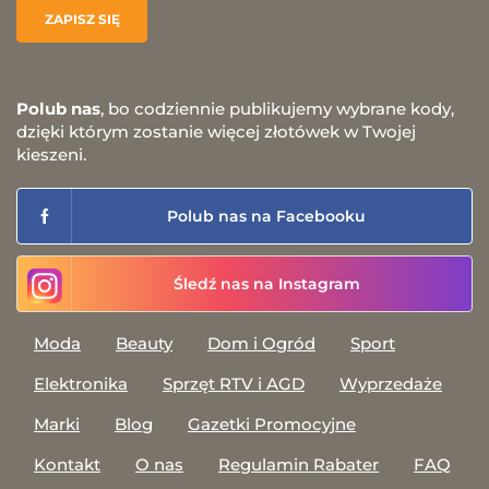
Polub nas
, bo codziennie publikujemy wybrane kody,
dzięki którym zostanie więcej złotówek w Twojej
kieszeni.
Polub nas na Facebooku
Śledź nas na Instagram
Moda
Beauty
Dom i Ogród
Sport
Elektronika
Sprzęt RTV i AGD
Wyprzedaże
Marki
Blog
Gazetki Promocyjne
Kontakt
O nas
Regulamin Rabater
FAQ