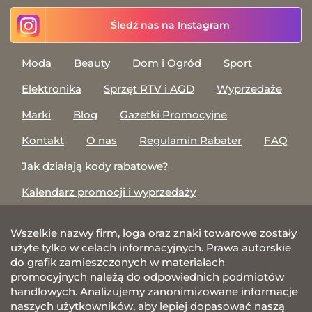
Śledź nas na Instagram
Moda
Beauty
Dom i Ogród
Sport
Elektronika
Sprzęt RTV i AGD
Wyprzedaże
Marki
Blog
Gazetki Promocyjne
Kontakt
O nas
Regulamin Rabater
FAQ
Jak działają kody rabatowe?
Kalendarz promocji i wyprzedaży
Wszelkie nazwy firm, loga oraz znaki towarowe zostały
użyte tylko w celach informacyjnych. Prawa autorskie
do grafik zamieszczonych w materiałach
promocyjnych należą do odpowiednich podmiotów
handlowych. Analizujemy zanonimizowane informacje
naszych użytkowników, aby lepiej dopasować naszą