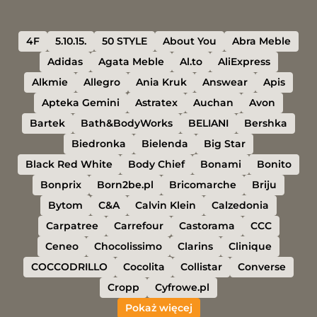
4F
5.10.15.
50 STYLE
About You
Abra Meble
Adidas
Agata Meble
Al.to
AliExpress
Alkmie
Allegro
Ania Kruk
Answear
Apis
Apteka Gemini
Astratex
Auchan
Avon
Bartek
Bath&BodyWorks
BELIANI
Bershka
Biedronka
Bielenda
Big Star
Black Red White
Body Chief
Bonami
Bonito
Bonprix
Born2be.pl
Bricomarche
Briju
Bytom
C&A
Calvin Klein
Calzedonia
Carpatree
Carrefour
Castorama
CCC
Ceneo
Chocolissimo
Clarins
Clinique
COCCODRILLO
Cocolita
Collistar
Converse
Cropp
Cyfrowe.pl
Pokaż więcej