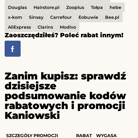
Douglas
Hairstore.pl
Zooplus
Tołpa
hebe
x-kom
Sinsay
Carrefour
Eobuwie
Bee.pl
AliExpress
Clarins
Modivo
Zaoszczędziłeś? Poleć rabat innym!
Zanim kupisz: sprawdź
dzisiejsze
podsumowanie kodów
rabatowych i promocji
Kaniowski
SZCZEGÓŁY PROMOCJI
RABAT
WYGASA