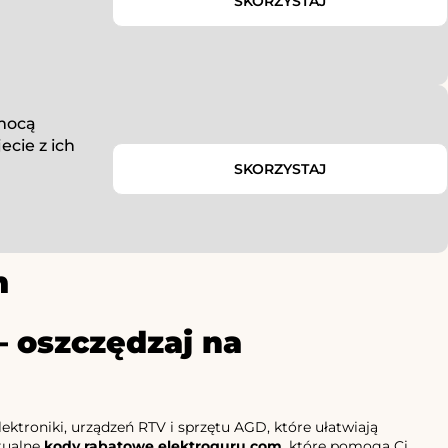
SKORZYSTAJ
omocą
cie z ich
SKORZYSTAJ
m
 oszczędzaj na
ktroniki, urządzeń RTV i sprzętu AGD, które ułatwiają
ktualne
kody rabatowe elektroguru.com
, które pomogą Ci