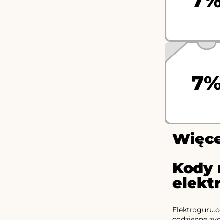
7
7
Więce
Kody 
elekt
Elektroguru.c
codzienne życ