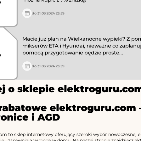
%
do 31.03.2024 23:59
Macie już plan na Wielkanocne wypieki? Z p
mikserów ETA i Hyundai, nieważne co zaplanuje
%
pomocą przygotowanie będzie proste...
do 31.03.2024 23:59
j o sklepie elektroguru.co
rabatowe elektroguru.com –
ronice i AGD
om to sklep internetowy oferujący szeroki wybór nowoczesnej ele
ie i zapewniają wygodę w domu. Na naszej stronie znajdziesz a