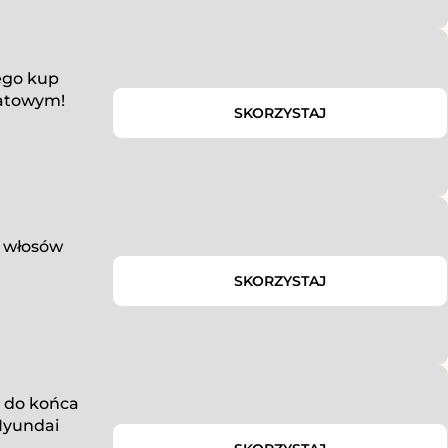
ego kup
batowym!
SKORZYSTAJ
o włosów
SKORZYSTAJ
o do końca
Hyundai