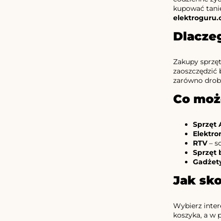
kupować tanie
elektroguru
Dlacze
Zakupy sprzęt
zaoszczędzić 
zarówno drobn
Co moż
Sprzęt
Elektro
RTV
– s
Sprzęt 
Gadżety
Jak sko
Wybierz inter
koszyka, a w 