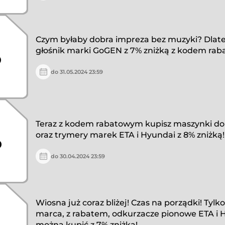
Czym byłaby dobra impreza bez muzyki? Dlat
%
głośnik marki GoGEN z 7% zniżką z kodem ra
do 31.05.2024 23:59
Teraz z kodem rabatowym kupisz maszynki d
%
oraz trymery marek ETA i Hyundai z 8% zniżką!
do 30.04.2024 23:59
Wiosna już coraz bliżej! Czas na porządki! Tylk
marca, z rabatem, odkurzacze pionowe ETA i 
można kupić z 7% zniżką!