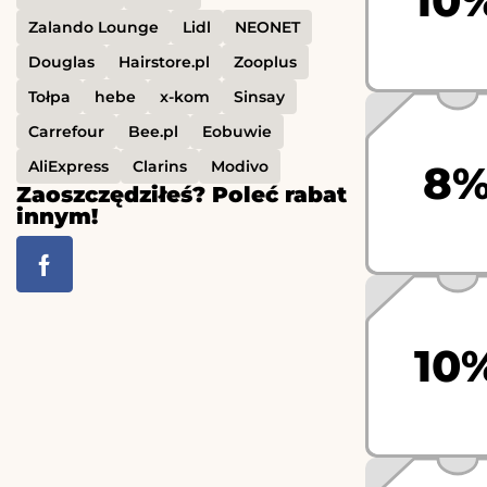
10
Zalando Lounge
Lidl
NEONET
Douglas
Hairstore.pl
Zooplus
Tołpa
hebe
x-kom
Sinsay
Carrefour
Bee.pl
Eobuwie
AliExpress
Clarins
Modivo
8
Zaoszczędziłeś? Poleć rabat
innym!
10