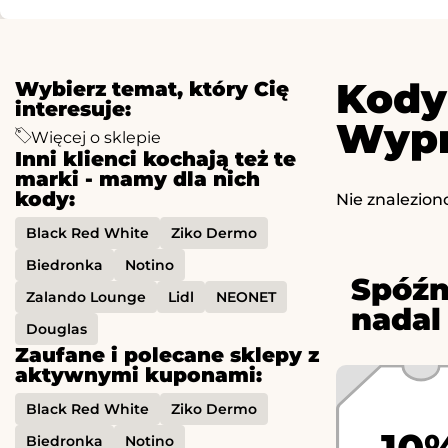
Kody
Wybierz temat, który Cię
interesuje:
Wypr
Więcej o sklepie
Inni klienci kochają też te
marki - mamy dla nich
kody:
Nie znalezion
Black Red White
Ziko Dermo
Biedronka
Notino
Spóźn
Zalando Lounge
Lidl
NEONET
nadal
Douglas
Zaufane i polecane sklepy z
aktywnymi kuponami:
Black Red White
Ziko Dermo
Biedronka
Notino