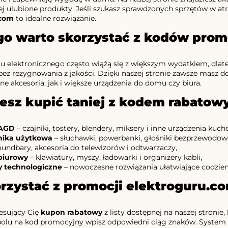
j ulubione produkty. Jeśli szukasz sprawdzonych sprzętów w at
.com
to idealne rozwiązanie.
go warto skorzystać z kodów prom
u elektronicznego często wiążą się z większym wydatkiem, dla
bez rezygnowania z jakości. Dzięki naszej stronie zawsze masz d
e akcesoria, jak i większe urządzenia do domu czy biura.
esz kupić taniej z kodem rabatow
 AGD
– czajniki, tostery, blendery, miksery i inne urządzenia kuch
nika użytkowa
– słuchawki, powerbanki, głośniki bezprzewodow
oundbary, akcesoria do telewizorów i odtwarzaczy,
biurowy
– klawiatury, myszy, ładowarki i organizery kabli,
 technologiczne
– nowoczesne rozwiązania ułatwiające codzie
rzystać z promocji elektroguru.c
esujący Cię
kupon rabatowy
z listy dostępnej na naszej stronie
polu na kod promocyjny wpisz odpowiedni ciąg znaków. System a