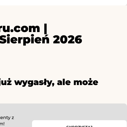
ru.com |
Sierpień 2026
już wygasły, ale może
enty z
m!