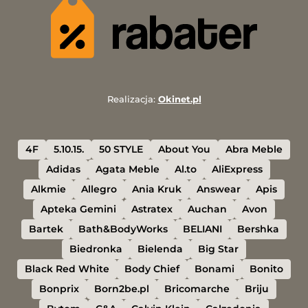
Realizacja:
Okinet.pl
4F
5.10.15.
50 STYLE
About You
Abra Meble
Adidas
Agata Meble
Al.to
AliExpress
Alkmie
Allegro
Ania Kruk
Answear
Apis
Apteka Gemini
Astratex
Auchan
Avon
Bartek
Bath&BodyWorks
BELIANI
Bershka
Biedronka
Bielenda
Big Star
Black Red White
Body Chief
Bonami
Bonito
Bonprix
Born2be.pl
Bricomarche
Briju