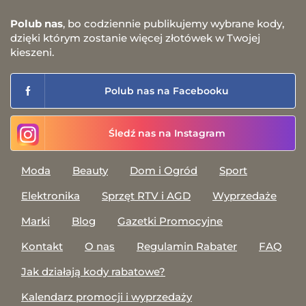
Polub nas
, bo codziennie publikujemy wybrane kody,
dzięki którym zostanie więcej złotówek w Twojej
kieszeni.
Polub nas na Facebooku
Śledź nas na Instagram
Moda
Beauty
Dom i Ogród
Sport
Elektronika
Sprzęt RTV i AGD
Wyprzedaże
Marki
Blog
Gazetki Promocyjne
Kontakt
O nas
Regulamin Rabater
FAQ
Jak działają kody rabatowe?
Kalendarz promocji i wyprzedaży