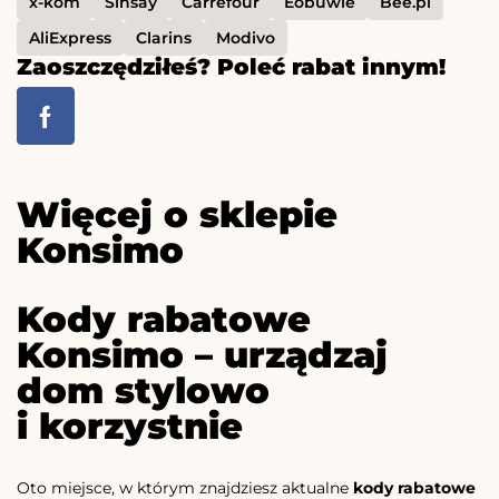
x-kom
Sinsay
Carrefour
Eobuwie
Bee.pl
AliExpress
Clarins
Modivo
Zaoszczędziłeś? Poleć rabat innym!
Więcej o sklepie
Konsimo
Kody rabatowe
Konsimo – urządzaj
dom stylowo
i korzystnie
Oto miejsce, w którym znajdziesz aktualne
kody rabatowe