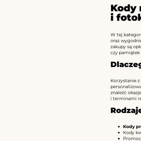
Kody 
i fot
W tej kategor
oraz wygodni
zakupy są opł
czy pamiątek 
Dlacze
Korzystanie z
personalizowa
znaleźć okazj
i terminami re
Rodzaj
Kody p
Kody kw
Promocj