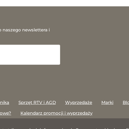
o naszego newslettera i
onika
Sprzęt RTV i AGD
Wyprzedaże
Marki
Bl
towe?
Kalendarz promocji i wyprzedaży