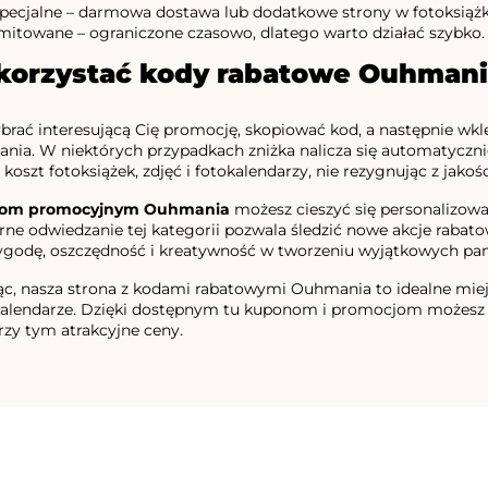
specjalne – darmowa dostawa lub dodatkowe strony w fotoksiąż
limitowane – ograniczone czasowo, dlatego warto działać szybko.
korzystać kody rabatowe Ouhmani
rać interesującą Cię promocję, skopiować kod, a następnie wkl
nia. W niektórych przypadkach zniżka nalicza się automatycznie
koszt fotoksiążek, zdjęć i fotokalendarzy, nie rezygnując z jakoś
om promocyjnym Ouhmania
możesz cieszyć się personalizowa
rne odwiedzanie tej kategorii pozwala śledzić nowe akcje rabat
wygodę, oszczędność i kreatywność w tworzeniu wyjątkowych pa
 nasza strona z kodami rabatowymi Ouhmania to idealne miejsce
okalendarze. Dzięki dostępnym tu kuponom i promocjom możesz sz
zy tym atrakcyjne ceny.