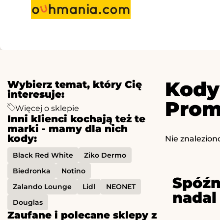
Kody
Wybierz temat, który Cię
interesuje:
Prom
Więcej o sklepie
Inni klienci kochają też te
marki - mamy dla nich
kody:
Nie znalezion
Black Red White
Ziko Dermo
Biedronka
Notino
Spóźn
Zalando Lounge
Lidl
NEONET
nadal
Douglas
Zaufane i polecane sklepy z