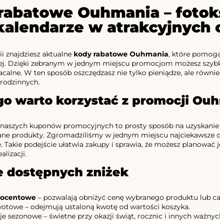
rabatowe Ouhmania – fotoks
okalendarze w atrakcyjnych
ii znajdziesz aktualne
kody rabatowe Ouhmania
, które pomogą 
ej. Dzięki zebranym w jednym miejscu promocjom możesz szybk
acalne. W ten sposób oszczędzasz nie tylko pieniądze, ale równi
rodzinnych.
go warto korzystać z promocji Ou
 naszych kuponów promocyjnych to prosty sposób na uzyskanie zni
ne produkty. Zgromadziliśmy w jednym miejscu najciekawsze ofe
e. Takie podejście ułatwia zakupy i sprawia, że możesz planować
alizacji.
e dostępnych zniżek
rocentowe
– pozwalają obniżyć cenę wybranego produktu lub c
otowe – odejmują ustaloną kwotę od wartości koszyka.
e sezonowe – świetne przy okazji świąt, rocznic i innych ważny