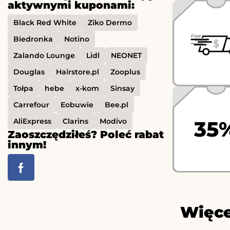
aktywnymi kuponami:
Black Red White
Ziko Dermo
Biedronka
Notino
Zalando Lounge
Lidl
NEONET
Douglas
Hairstore.pl
Zooplus
Tołpa
hebe
x-kom
Sinsay
Carrefour
Eobuwie
Bee.pl
AliExpress
Clarins
Modivo
35
Zaoszczędziłeś? Poleć rabat
innym!
Więce