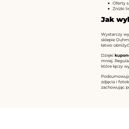
Oferty 
Zniżki 
Jak wy
Wystarczy wyb
sklepie Ouhma
łatwo obniżyć 
Dzięki
kupon
mniej. Regula
które łączy 
Podsumowując,
zdjęcia i fot
zachowując pr