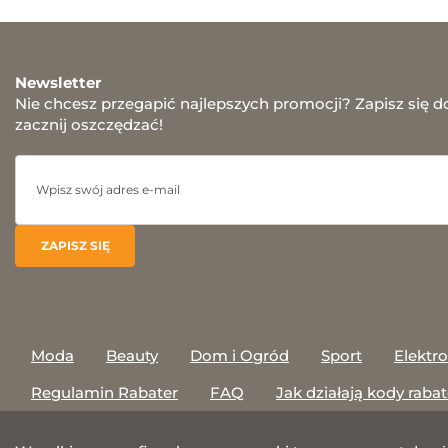
Newsletter
Nie chcesz przegapić najlepszych promocji? Zapisz się d
zacznij oszczędzać!
Moda
Beauty
Dom i Ogród
Sport
Elektr
Regulamin Rabater
FAQ
Jak działają kody raba