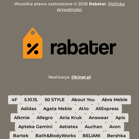
Wszelkie prawa zastrzeżone © 2026
Rabater
.
Polityka
prywatności
Realizacja:
Okinet.pl
4F
5.10.15.
50 STYLE
About You
Abra Meble
Adidas
Agata Meble
Al.to
AliExpress
Alkmie
Allegro
Ania Kruk
Answear
Apis
Apteka Gemini
Astratex
Auchan
Avon
Bartek
Bath&BodyWorks
BELIANI
Bershka