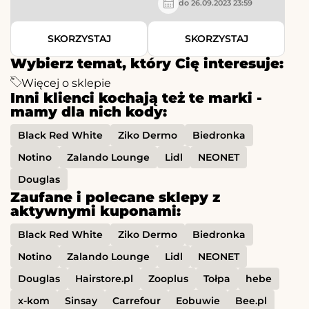
do 26.09.2023 23:59
SKORZYSTAJ
SKORZYSTAJ
Wybierz temat, który Cię interesuje:
Więcej o sklepie
Inni klienci kochają też te marki -
mamy dla nich kody:
Black Red White
Ziko Dermo
Biedronka
Notino
Zalando Lounge
Lidl
NEONET
Douglas
Zaufane i polecane sklepy z
aktywnymi kuponami:
Black Red White
Ziko Dermo
Biedronka
Notino
Zalando Lounge
Lidl
NEONET
Douglas
Hairstore.pl
Zooplus
Tołpa
hebe
x-kom
Sinsay
Carrefour
Eobuwie
Bee.pl