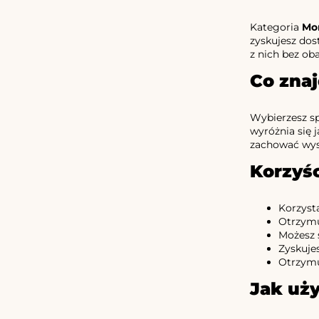
Kategoria
Mo
zyskujesz dos
z nich bez ob
Co znaj
Wybierzesz sp
wyróżnia się
zachować wys
Korzyśc
Korzyst
Otrzymu
Możesz 
Zyskuje
Otrzymu
Jak uż