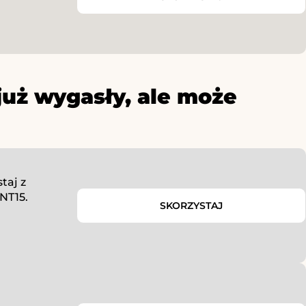
już wygasły, ale może
taj z
NT15.
SKORZYSTAJ