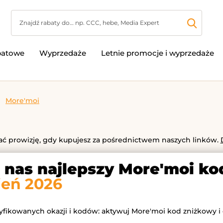
batowe
Wyprzedaże
Letnie promocje i wyprzedaże
More'moi
 prowizję, gdy kupujesz za pośrednictwem naszych linków.
u nas najlepszy More'moi k
ień 2026
ryfikowanych okazji i kodów: aktywuj More'moi kod zniżkowy i