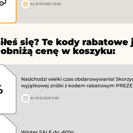
do 31.07.2027 23:59
iłeś się? Te kody rabatowe 
 obniżą cenę w koszyku:
Nadchodzi wielki czas obdarowywania! Skorzys
%
wyjątkowej zniżki z kodem rabatowym PREZE
do 19.12.2025 11:59
Winter SALE do -60%!