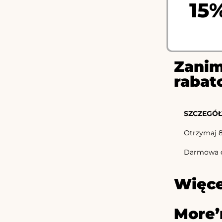
15
Zanim
rabat
SZCZEGÓŁ
Otrzymaj 8
Darmowa do
Więce
More’