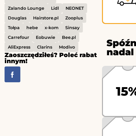
Zalando Lounge
Lidl
NEONET
Douglas
Hairstore.pl
Zooplus
Tołpa
hebe
x-kom
Sinsay
Carrefour
Eobuwie
Bee.pl
Spóźn
AliExpress
Clarins
Modivo
nadal
Zaoszczędziłeś? Poleć rabat
innym!
15