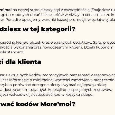
re’moi
na naszej stronie łączy styl z oszczędnością. Znajdziesz 
tęp do modnych ubrań i akcesoriów w niższych cenach. Nasze k
aw. Ponadto opisujemy warunki każdej promocji, więc łatwiej pla
dziesz w tej kategorii?
ośród sukienek, bluzek oraz eleganckich dodatków. Są tu propoz
 jakością wykonania oraz nowoczesnym krojem. Dzięki kuponom 
oki standard.
i dla klienta
asz z aktualnych kodów promocyjnych oraz rabatów sezonowych
jesz informacje o minimalnej wartości zamówienia oraz termin
szybko porównać dostępne oferty i wybrać najlepszą zniżkę;
sz dostęp do limitowanych kolekcji oraz specjalnych zestawów;
jesz wskazówki jak stosować kod w koszyku sklepu.
ywać kodów More’moi?